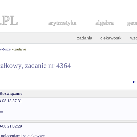
.PL
arytmetyka
algebra
geo
zadania
ciekawostki
wz
 wy�sze
» zadanie
ałkowy, zadanie nr 4364
o
 Rozwiązanie
-08 18:37:31
=
-08 21:02:29
 poleceniami są ciekawsze