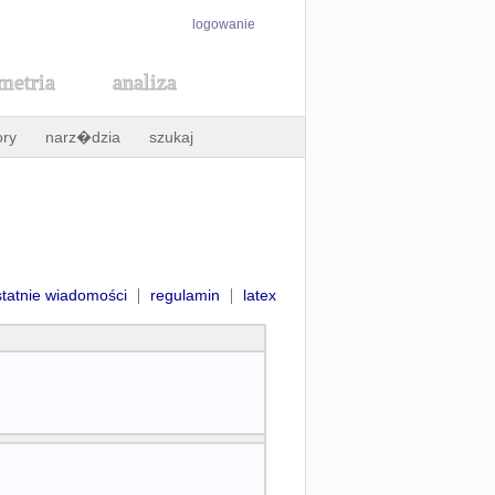
logowanie
metria
analiza
ory
narz�dzia
szukaj
|
|
statnie wiadomości
regulamin
latex