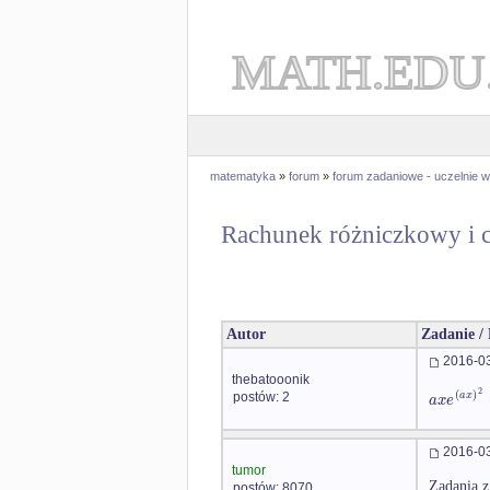
MATH.EDU
matematyka
»
forum
»
forum zadaniowe - uczelnie
Rachunek różniczkowy i c
Autor
Zadanie /
2016-03
thebatooonik
2
(
)
a
x
a
x
e
postów: 2
2016-03
tumor
Zadania z
postów: 8070