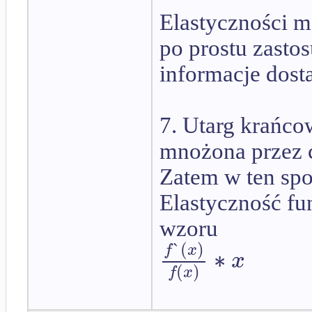
Elastyczności m
po prostu zasto
informacje dost
7. Utarg krańco
mnożona przez c
Zatem w ten spo
Elastyczność fu
wzoru
`
(
)
f
x
∗
x
(
)
f
x