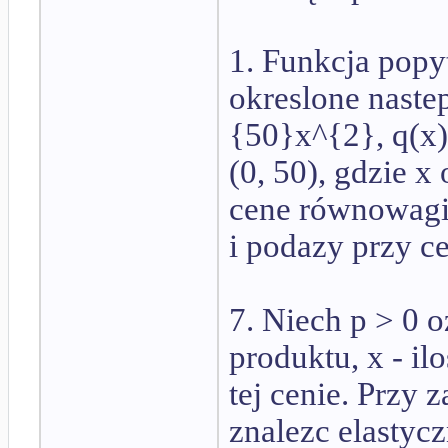
1. Funkcja popy
okreslone nastep
{50}x^{2}, q(x)
(0, 50), gdzie x
cene równowagi
i podazy przy c
7. Niech p > 0 
produktu, x - i
tej cenie. Przy 
znalezc elastyc