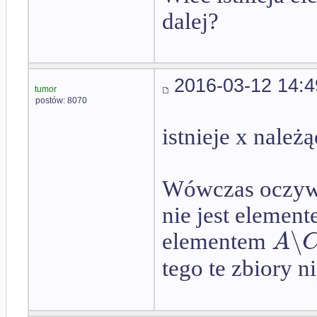
dalej?
2016-03-12 14:4
tumor
postów: 8070
istnieje x należ
Wówczas oczywi
nie jest elemen
∖
A
elementem
tego te zbiory 