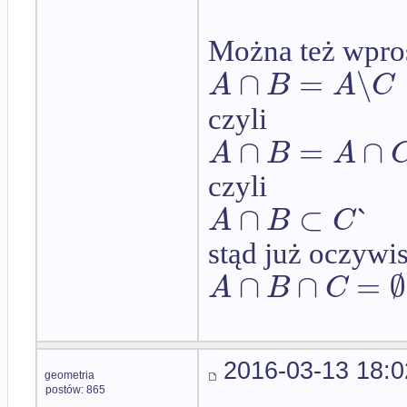
Można też wpros
∩
=
∖
A
B
A
C
czyli
∩
=
∩
A
B
A
czyli
∩
⊂
`
A
B
C
stąd już oczywis
∩
∩
=
∅
A
B
C
2016-03-13 18:0
geometria
postów: 865