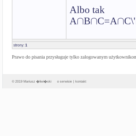
Albo tak
∩
∩
∩
A
B
C=A
C\'
strony:
1
Prawo do pisania przysługuje tylko zalogowanym użytkowniko
© 2019 Mariusz �liwi�ski
o serwisie
|
kontakt