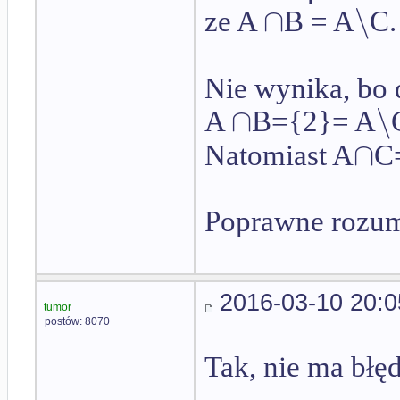
∩
∖
ze A
B = A
C.
Nie wynika, bo
∩
∖
A
B={2}= A
∩
Natomiast A
C
Poprawne rozu
2016-03-10 20:0
tumor
postów: 8070
Tak, nie ma błę