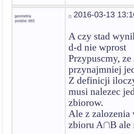
2016-03-13 13:1
geometria
postów: 865
A czy stad wyni
d-d nie wprost
Przypuscmy, ze
przynajmniej je
Z definicji ilo
musi nalezec je
zbiorow.
Ale z zalozenia
∩
zbioru A
B ale