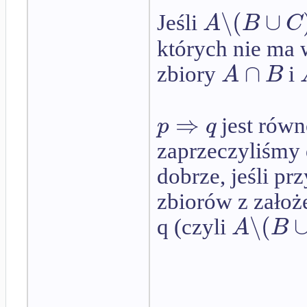
∖
(
∪
A
B
C
Jeśli
których nie ma 
∩
A
B
zbiory
i
⇒
p
q
jest rów
zaprzeczyliśmy 
dobrze, jeśli pr
zbiorów z założ
∖
(
A
B
q (czyli