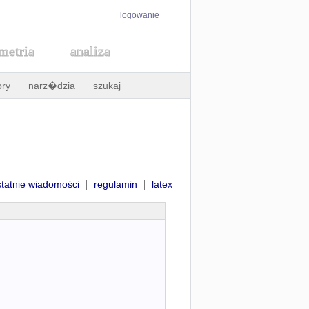
logowanie
metria
analiza
ory
narz�dzia
szukaj
|
|
statnie wiadomości
regulamin
latex