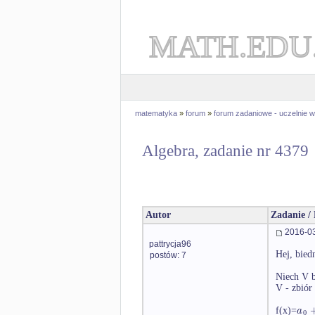
MATH.EDU
matematyka
»
forum
»
forum zadaniowe - uczelnie
Algebra, zadanie nr 4379
Autor
Zadanie /
2016-03
pattrycja96
Hej, bied
postów: 7
Niech V b
V - zbiór
a
f(x)=
0