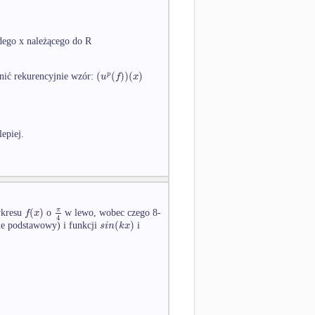
dego x należącego do R
(
(
)
)
(
)
p
u
f
x
nić rekurencyjnie wzór:
epiej.
(
)
π
f
x
ykresu
o
w lewo, wobec czego 8-
4
(
)
s
i
n
k
x
nie podstawowy) i funkcji
i