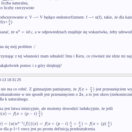
 liczba naturalna,
o liczby rzeczywiste
dwzorowanie u: V --> V będące endomorfizmem: f --> u(f), takie, że dla każ
π
=f(x+
)
4
8
=
u
i
d
kazać, że
, a w odpowiedziach znajduje się wskazówka, żeby udowod
V
yna się mój problem :/
zystając z tej własności mam odnaleźć Imu i Keru, co również nie idzie mi najl
jakąkolwiek pomoc i z góry dziękuję!
-13 18:31:25
(
+
)
π
f
x
 nie ma co robić. Z gimnazjum pamiętamy, że
jest przesunięciem w
4
2
π
zekształcenie w ten sposób jest przesunięciem o
, a to jest okres (niekoniecz
la k naturalnego.
 jest łatwa intuicyjnie, ale możemy dowodzić indukcyjnie, że jeśli
)
(
)
=
(
+
(
−
)
)
π
x
f
x
p
i
4
−
1
)
=
(
(
(
)
)
)
(
)
=
(
+
(
−
)
+
)
=
(
+
(
)
)
π
π
π
p
x
u
u
f
x
f
x
p
i
f
x
p
4
4
4
e dla p-1=1 rzecz jest po prostu definicją przekształcenia.