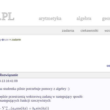
.PL
arytmetyka
algebra
geo
zadania
ciekawostki
wz
 wy�sze
» zadanie
o
 Rozwiązanie
-13 16:41:09
na studentka pilnie potrzebuje pomocy z algebry :)
ędzie przestrzenią wektorową zadaną w następujący sposób:
 następujących funkcji rzeczywistych:
n
+
∑
(
(
)
+
(
)
)
a
c
o
s
k
x
b
s
i
n
k
x
=
1
k
k
k