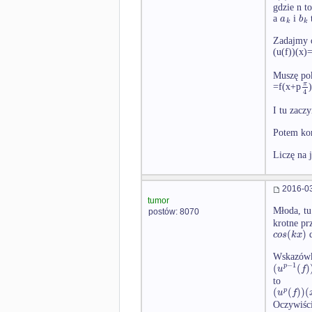
gdzie n to
a
b
a
i
t
k
k
Zadajmy o
(u(f))(x)
Muszę po
π
=f(x+p
)
4
I tu zacz
Potem kor
Liczę na 
2016-03
tumor
Młoda, tu
postów: 8070
krotne pr
(
)
c
o
s
k
x
d
Wskazówka
−
1
(
(
)
p
u
f
to
(
(
)
)
(
p
u
f
Oczywiści