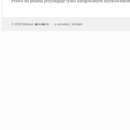
Prawo do pisania przysługuje tylko zalogowanym użytkowniko
© 2019 Mariusz �liwi�ski
o serwisie
|
kontakt