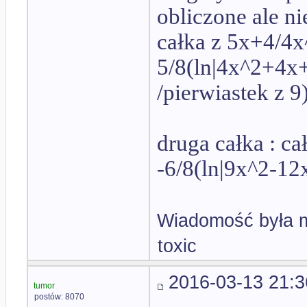
obliczone ale ni
całka z 5x+4/4
5/8(ln|4x^2+4x+
/pierwiastek z 9
druga całka : c
-6/8(ln|9x^2-12
Wiadomość była m
toxic
2016-03-13 21:3
tumor
postów: 8070