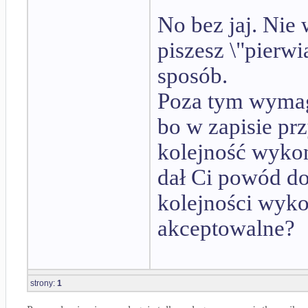
No bez jaj. Nie
piszesz \"pierwia
sposób.
Poza tym wymag
bo w zapisie pr
kolejność wykon
dał Ci powód do
kolejności wyko
akceptowalne?
strony:
1