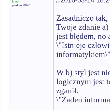
2016-03-14 18:2
tumor
postów: 8070
Zasadniczo tak,
Twoje zdanie a) 
jest błędem, no
\"Istnieje człowi
informatykiem\"
W b) styl jest n
logicznym jest t
zganił.
\"Żaden informa