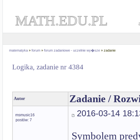
MATH.EDU.PL
matematyka
»
forum
»
forum zadaniowe - uczelnie wy�sze
» zadanie
Logika, zadanie nr 4384
Zadanie / Rozw
Autor
2016-03-14 18:1
msmusic16
postów: 7
Symbolem predy