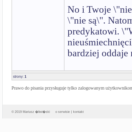
No i Twoje \"ni
\"nie są\". Nato
predykatowi. \"
nieuśmiechnięci\
bardziej oddaje
strony:
1
Prawo do pisania przysługuje tylko zalogowanym użytkowniko
© 2019 Mariusz �liwi�ski
o serwisie
|
kontakt