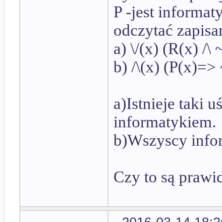
P -jest informat
odczytać zapisa
a) \/(x) (R(x) /\ 
b) /\(x) (P(x)=>
a)Istnieje taki 
informatykiem.
b)Wszyscy infor
Czy to są prawi