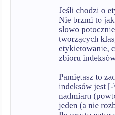
Jeśli chodzi o e
Nie brzmi to ja
słowo potocznie,
tworzących klas
etykietowanie, 
zbioru indeksów
Pamiętasz to za
indeksów jest [-
nadmiaru (powtó
jeden (a nie roz
Po prostu natura