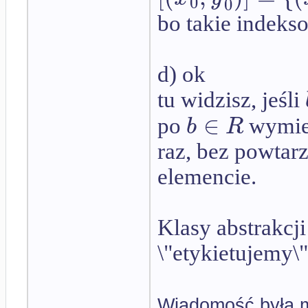
0
0
bo takie indekso
d) ok
tu widzisz, jeśli
∈
b
R
po
wymien
raz, bez powtar
elemencie.
Klasy abstrakcji
\"etykietujemy\
Wiadomość była m