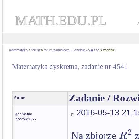
MATH.EDU.PL
matematyka
»
forum
»
forum zadaniowe - uczelnie wy�sze
» zadanie
Matematyka dyskretna, zadanie nr 4541
Zadanie / Rozw
Autor
2016-05-13 21:1
geometria
postów: 865
2
R
Na zbiorze
z