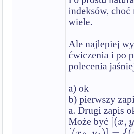
indeksów, choć m
wiele.
Ale najlepiej w
ćwiczenia i po p
polecenia jaśniej
a) ok
b) pierwszy zapi
a. Drugi zapis o
[
(
,
x
y
Może być
[
(
,
)
]
=
{
(
x
y