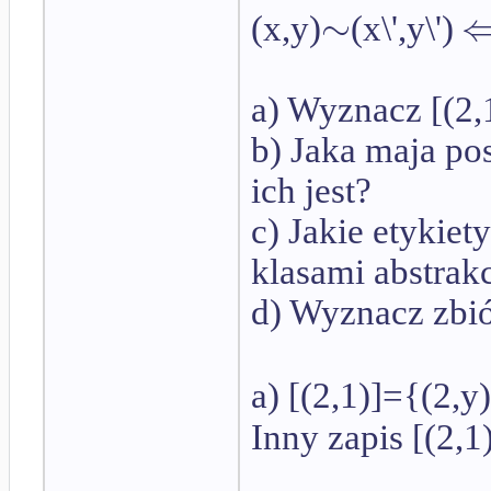
∼
(x,y)
(x\',y\')
a) Wyznacz [(2,
b) Jaka maja post
ich jest?
c) Jakie etykie
klasami abstrakc
d) Wyznacz zbiór
a) [(2,1)]={(2,y)
Inny zapis [(2,1