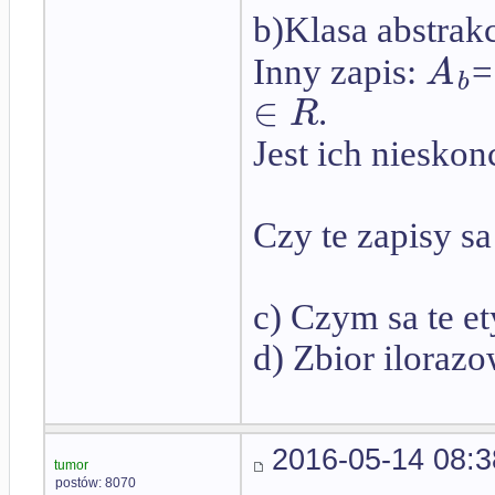
b)Klasa abstrakc
A
Inny zapis:
=
b
∈
R
.
Jest ich nieskon
Czy te zapisy s
c) Czym sa te et
d) Zbior ilorazo
2016-05-14 08:3
tumor
postów: 8070