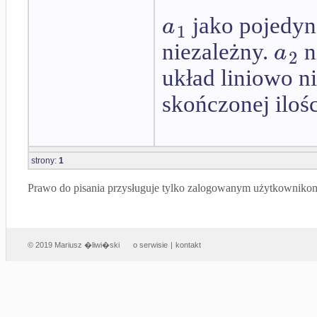
a
jako pojedyn
1
a
niezależny.
n
2
układ liniowo ni
skończonej ilośc
strony:
1
Prawo do pisania przysługuje tylko zalogowanym użytkowniko
© 2019 Mariusz �liwi�ski
o serwisie
|
kontakt