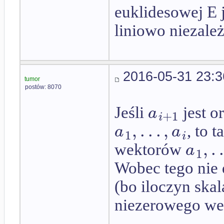
euklidesowej E j
liniowo niezależ
2016-05-31 23:3
tumor
postów: 8070
a
Jeśli
jest o
+
1
i
,
.
.
.
,
a
a
, to 
1
i
,
.
.
a
wektorów
1
Wobec tego nie 
(bo iloczyn skal
niezerowego wek