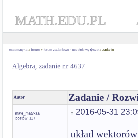
MATH.EDU.PL
matematyka
»
forum
»
forum zadaniowe - uczelnie wy�sze
» zadanie
Algebra, zadanie nr 4637
Zadanie / Rozw
Autor
2016-05-31 23:0
mate_matykaa
postów: 117
układ wektorów