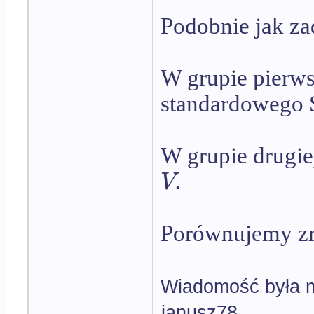
Podobnie jak za
W grupie pierws
standardowego 
W grupie drugi
.
V
Porównujemy zró
Wiadomość była m
janusz78