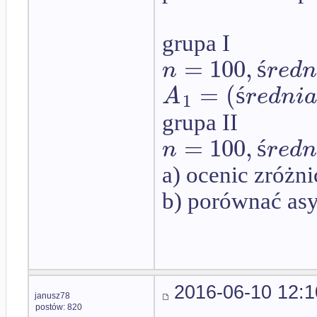
grupa I
=
100
,
n
r
e
d
ś
=
(
A
r
e
d
n
i
a
ś
1
grupa II
=
100
,
n
r
e
d
ś
a) ocenic zróżni
b) porównać asy
2016-06-10 12:1
janusz78
postów: 820