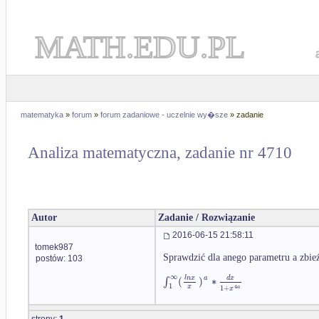
MATH.EDU.PL
matematyka
»
forum
»
forum zadaniowe - uczelnie wy�sze
» zadanie
Analiza matematyczna, zadanie nr 4710
Autor
Zadanie / Rozwiązanie
2016-06-15 21:58:11
tomek987
Sprawdzić dla anego parametru a zbież
postów: 103
∞
a
∫
(
)
∗
l
n
x
d
x
1
x
4
1
+
a
x
strony:
1