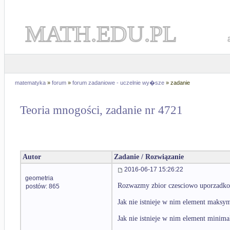
MATH.EDU.PL
matematyka
»
forum
»
forum zadaniowe - uczelnie wy�sze
» zadanie
Teoria mnogości, zadanie nr 4721
Autor
Zadanie / Rozwiązanie
2016-06-17 15:26:22
geometria
Rozwazmy zbior czesciowo uporzadk
postów: 865
Jak nie istnieje w nim element maksym
Jak nie istnieje w nim element minimal