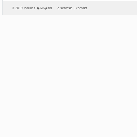
© 2019 Mariusz �liwi�ski
o serwisie
|
kontakt