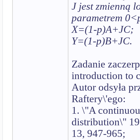
J jest zmienną l
parametrem 0<p
X=(1-p)A+JC;
Y=(1-p)B+JC.
Zadanie zaczerpn
introduction to 
Autor odsyła pr
Raftery\'ego:
1. \"A continuou
distribution\" 
13, 947-965;