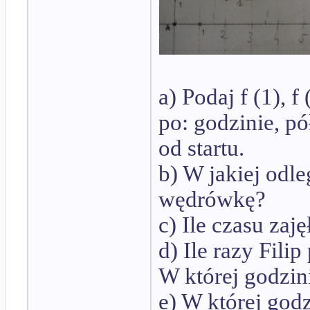
a) Podaj f (1), f
po: godzinie, pó
od startu.
b) W jakiej odle
wędrówkę?
c) Ile czasu zaj
d) Ile razy Fili
W której godzin
e) W której god