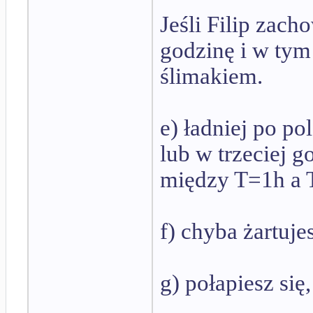
Jeśli Filip zach
godzinę i w tym 
ślimakiem.
e) ładniej po po
lub w trzeciej g
między T=1h a 
f) chyba żartuje
g) połapiesz się