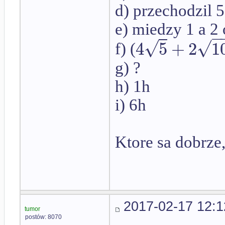
d) przechodzil 5
e) miedzy 1 a 2 
−
√
√
4
5
+
2
1
f) (
g) ?
h) 1h
i) 6h
Ktore sa dobrze,
2017-02-17 12:1
tumor
postów: 8070