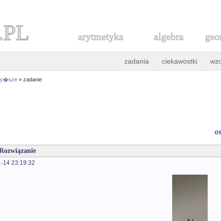
.PL
arytmetyka
algebra
geo
zadania
ciekawostki
wz
 wy�sze
» zadanie
o
 Rozwiązanie
-14 23:19:32