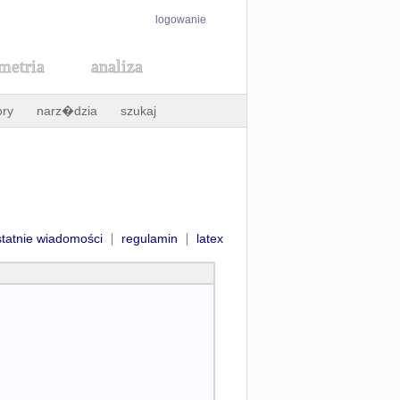
logowanie
metria
analiza
ory
narz�dzia
szukaj
|
|
statnie wiadomości
regulamin
latex