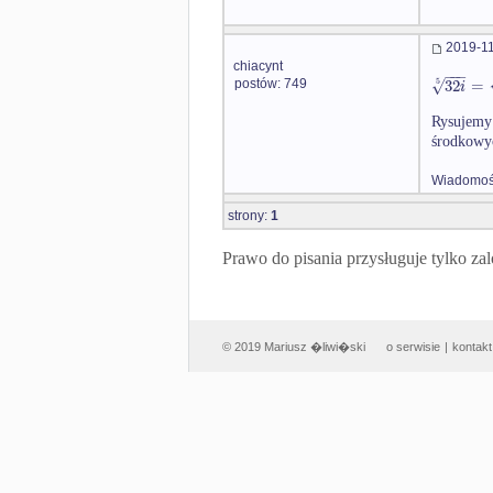
2019-11
chiacynt
−
−
−
√
32
=
5
i
postów: 749
Rysujemy
środkowyc
Wiadomość
strony:
1
Prawo do pisania przysługuje tylko
© 2019 Mariusz �liwi�ski
o serwisie
|
kontakt