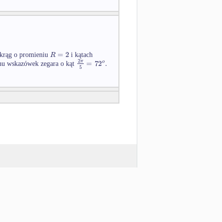
=
2
R
okrąg o promieniu
i kątach
2
=
72
.
π
o
hu wskazówek zegara o kąt
5