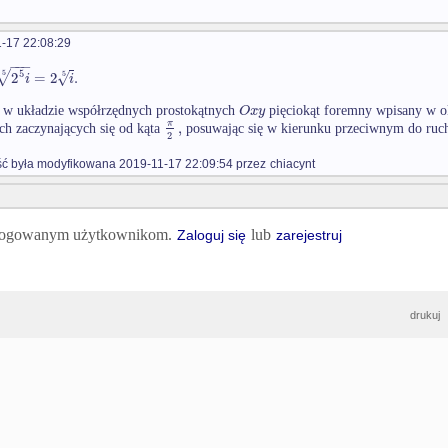
-17 22:08:29
−
−
−
√
5
√
5
2
=
2
.
5
i
i
O
x
y
 w układzie współrzędnych prostokątnych
pięciokąt foremny wpisany w 
,
π
h zaczynających się od kąta
posuwając się w kierunku przeciwnym do ruc
2
 była modyfikowana 2019-11-17 22:09:54 przez
chiacynt
 zalogowanym użytkownikom.
lub
Zaloguj się
zarejestruj
drukuj