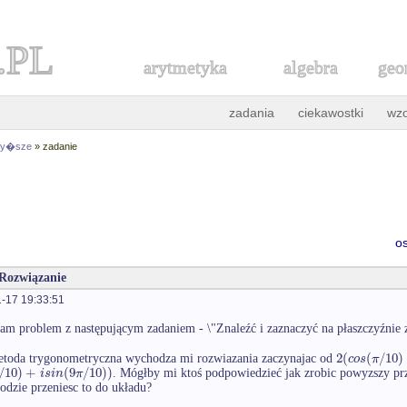
.PL
arytmetyka
algebra
geo
zadania
ciekawostki
wz
 wy�sze
» zadanie
o
 Rozwiązanie
-17 19:33:51
m problem z następującym zadaniem - \"Znaleźć i zaznaczyć na płaszczyźnie ze
2
(
(
/
10
)
c
o
s
π
etoda trygonometryczna wychodza mi rozwiazania zaczynajac od
/
10
)
+
(
9
/
10
)
)
i
s
i
n
π
. Mógłby mi ktoś podpowiedzieć jak zrobic powyzszy prz
todzie przeniesc to do układu?