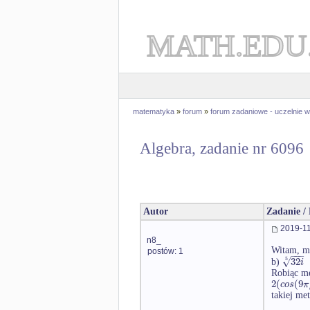
MATH.EDU
matematyka
»
forum
»
forum zadaniowe - uczelnie
Algebra, zadanie nr 6096
Autor
Zadanie /
2019-11
n8_
Witam, ma
postów: 1
−
−
−
√
32
5
i
b)
Robiąc m
2
(
(
9
c
o
s
π
takiej me