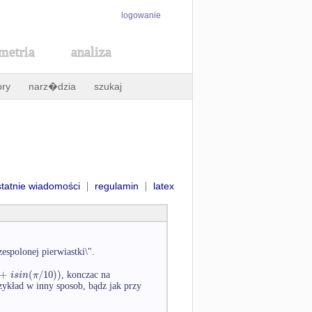
logowanie
metria
analiza
ory
narz�dzia
szukaj
|
|
statnie wiadomości
regulamin
latex
spolonej pierwiastki\".
+
(
/
10
)
)
i
s
i
n
π
, konczac na
ykład w inny sposob, bądz jak przy