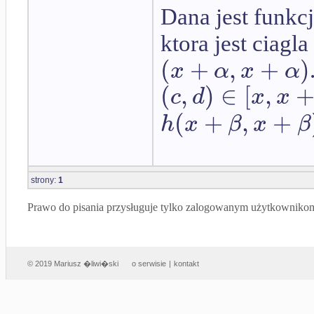
Dana jest funkc
ktora jest ciagl
(
+
,
+
)
x
α
x
α
(
,
)
∈
[
,
c
d
x
x
(
+
,
+
h
x
β
x
β
strony:
1
Prawo do pisania przysługuje tylko zalogowanym użytkowniko
© 2019 Mariusz �liwi�ski
o serwisie
|
kontakt