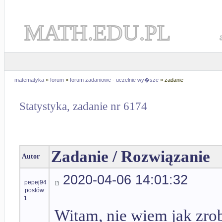
MATH.EDU.PL
matematyka
»
forum
»
forum zadaniowe - uczelnie wy�sze
» zadanie
Statystyka, zadanie nr 6174
Zadanie / Rozwiązanie
Autor
2020-04-06 14:01:32
pepej94
postów:
1
Witam, nie wiem jak zrob