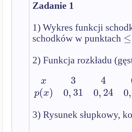
Zadanie 1
1) Wykres funkcji scho
≤
schodków w punktach
2) Funkcja rozkładu (gę
3
4
x
(
)
0
,
31
0
,
24
0
,
p
x
3) Rysunek słupkowy, k