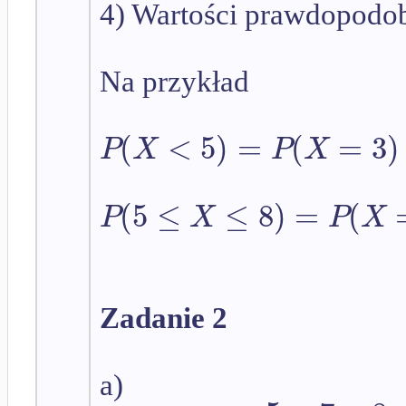
4) Wartości prawdopodob
Na przykład
(
<
5
)
=
(
=
3
)
P
X
P
X
(
5
≤
≤
8
)
=
(
P
X
P
X
Zadanie 2
a)