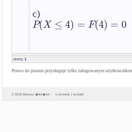
c)
(
≤
4
)
=
(
4
)
=
0
P
X
F
strony:
1
Prawo do pisania przysługuje tylko zalogowanym użytkowniko
© 2019 Mariusz �liwi�ski
o serwisie
|
kontakt