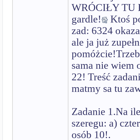
WRÓCIŁY TU P
gardle!
Ktoś p
zad: 6324 okazał
ale ja już zupe
pomóżcie!Trzeba
sama nie wiem o
22! Treść zadan
matmy sa tu zaw
Zadanie 1.Na i
szeregu: a) czte
osób 10!.