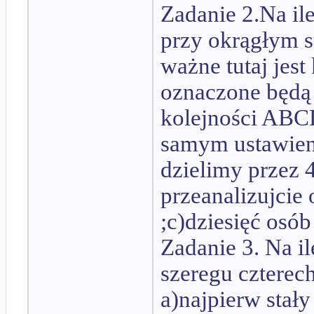
Zadanie 2.Na i
przy okrągłym st
ważne tutaj jest
oznaczone będą
kolejności AB
samym ustawieni
dzielimy przez 
przeanalizujcie 
;c)dziesięć osób
Zadanie 3. Na i
szeregu czterec
a)najpierw stał