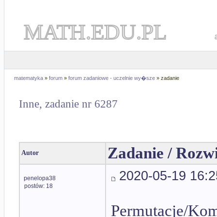
MATH.EDU.PL
matematyka
»
forum
»
forum zadaniowe - uczelnie wy�sze
» zadanie
Inne, zadanie nr 6287
Zadanie / Rozw
Autor
2020-05-19 16:2
penelopa38
postów: 18
Permutacje/Ko