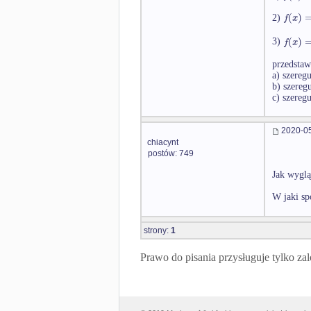
(
)
f
x
2)
(
)
f
x
3)
przedstaw
a) szereg
b) szereg
c) szereg
2020-05
chiacynt
postów: 749
Jak wyglą
W jaki sp
strony:
1
Prawo do pisania przysługuje tylko