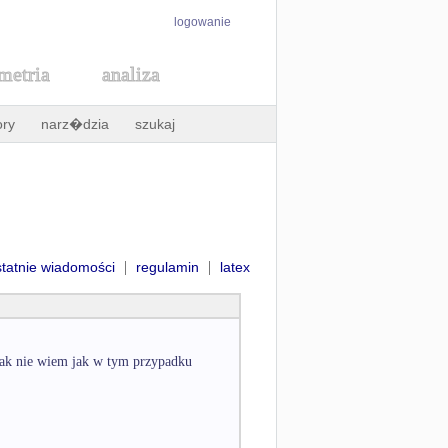
logowanie
metria
analiza
ory
narz�dzia
szukaj
|
|
statnie wiadomości
regulamin
latex
nak nie wiem jak w tym przypadku