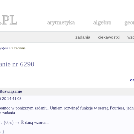
.PL
arytmetyka
algebra
geo
zadania
ciekawostki
wz
 wy�sze
» zadanie
anie nr 6290
o
 Rozwiązanie
-20 14:41:08
pomoc w poniższym zadaniu. Umiem rozwinąć funkcje w szereg Fouriera, jed
o zadania.
R
:
(
0
,
)
→
π
daną wzorem:
=
1