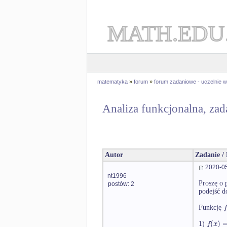
MATH.EDU
matematyka
»
forum
»
forum zadaniowe - uczelnie
Analiza funkcjonalna, zad
Autor
Zadanie /
2020-05
nt1996
Proszę o 
postów: 2
podejść d
f
Funkcję
(
)
f
x
1)