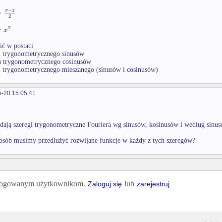
−
=
π
x
2
2
=
x
ić w postaci
u trygonometrycznego sinusów
u trygonometrycznego cosinusów
u trygonometrycznego mieszanego (sinusów i cosinusów)
-20 15:05:41
dają szeregi trygonometryczne Fouriera wg sinusów, kosinusów i według sinu
osób musimy przedłużyć rozwijane funkcje w każdy z tych szeregów?
 zalogowanym użytkownikom.
lub
Zaloguj się
zarejestruj