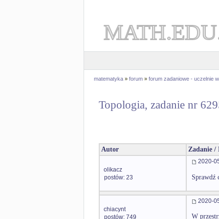
MATH.EDU
matematyka
»
forum
»
forum zadaniowe - uczelnie
Topologia, zadanie nr 62
Autor
Zadanie /
2020-05
olikacz
Sprawdź c
postów: 23
2020-05
chiacynt
W przest
postów: 749