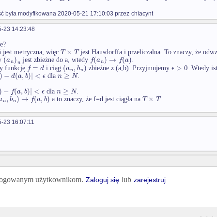
 była modyfikowana 2020-05-21 17:10:03 przez
chiacynt
-23 14:23:48
ze?
×
T
T
ń jest metryczna, więc
jest Hausdorffa i przeliczalna. To znaczy, że od
(
)
(
)
→
(
)
a
f
a
f
a
y
jest zbieżne do a, wtedy
.
n
n
n
=
(
,
)
>
0
f
d
a
b
ϵ
 funkcję
i ciąg
zbieżne z (a,b). Przyjmujemy
. Wtedy is
n
n
)
−
(
,
)
|
<
≥
d
a
b
ϵ
n
N
dla
.
)
−
(
,
)
|
<
≥
f
a
b
ϵ
n
N
dla
.
,
)
→
(
,
)
×
a
b
f
a
b
T
T
a to znaczy, że f=d jest ciągła na
n
n
-23 16:07:11
 zalogowanym użytkownikom.
lub
Zaloguj się
zarejestruj