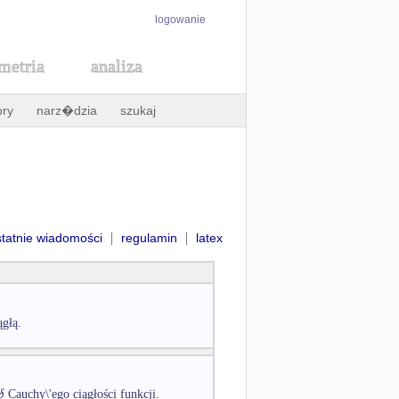
logowanie
metria
analiza
ory
narz�dzia
szukaj
|
|
statnie wiadomości
regulamin
latex
ągłą.
δ
Cauchy\'ego ciągłości funkcji.