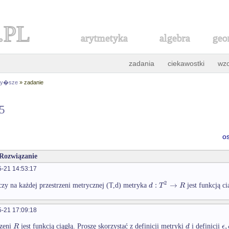
.PL
arytmetyka
algebra
geo
zadania
ciekawostki
wz
 wy�sze
» zadanie
95
o
 Rozwiązanie
-21 14:53:17
2
:
→
d
T
R
zy na każdej przestrzeni metrycznej (T,d) metryka
jest funkcją ci
-21 17:09:18
,
R
d
ϵ
rzeni
jest funkcją ciągłą. Proszę skorzystać z definicji metryki
i definicji