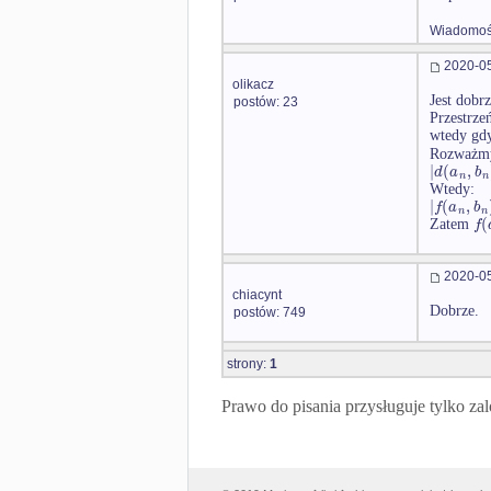
Wiadomość
2020-05
olikacz
Jest dobr
postów: 23
Przestrze
wtedy gd
Rozważmy
|
(
,
d
a
b
n
n
Wtedy:
|
(
,
f
a
b
n
n
(
f
Zatem
2020-05
chiacynt
Dobrze.
postów: 749
strony:
1
Prawo do pisania przysługuje tylko