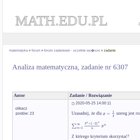
MATH.EDU.PL
matematyka
»
forum
»
forum zadaniowe - uczelnie wy�sze
» zadanie
Analiza matematyczna, zadanie nr 6307
Autor
Zadanie / Rozwiązanie
2020-05-25 14:00:11
olikacz
1
=
x
Uzasadnij, że dla
szereg jest r
postów: 23
3
n
3
+
(
−
2
)
n
∞
∑
n
x
=
1
n
n
Z którego kryterium skorzystać?