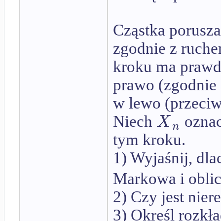
Cząstka porusza
zgodnie z ruch
kroku ma praw
prawo (zgodnie
w lewo (przeciw
X
Niech
oznac
n
tym kroku.
1) Wyjaśnij, dl
Markowa i oblic
2) Czy jest nie
3) Określ rozkład