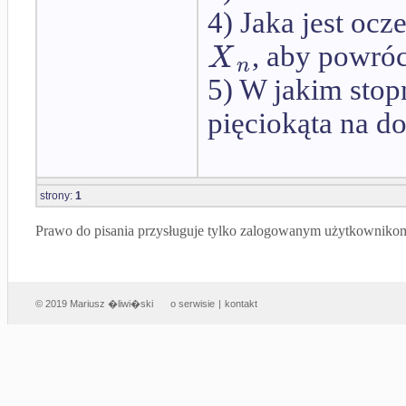
4) Jaka jest oc
X
, aby powróc
n
5) W jakim stop
pięciokąta na d
strony:
1
Prawo do pisania przysługuje tylko zalogowanym użytkowniko
© 2019 Mariusz �liwi�ski
o serwisie
|
kontakt