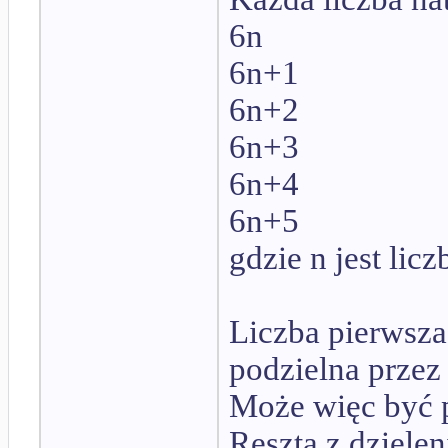
6n
6n+1
6n+2
6n+3
6n+4
6n+5
gdzie n jest lic
Liczba pierwsza 
podzielna przez 
Może więc być p
Reszta z dzielen