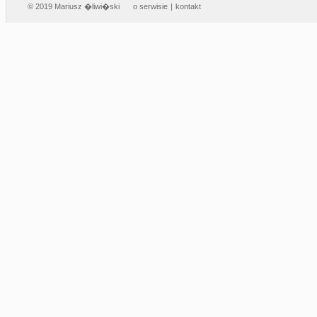
© 2019 Mariusz �liwi�ski
o serwisie
|
kontakt