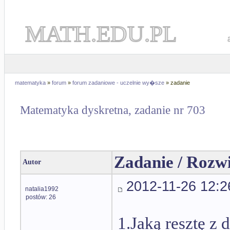
MATH.EDU.PL
matematyka
»
forum
»
forum zadaniowe - uczelnie wy�sze
» zadanie
Matematyka dyskretna, zadanie nr 703
Zadanie / Rozw
Autor
2012-11-26 12:2
natalia1992
postów: 26
1.Jaką resztę z 