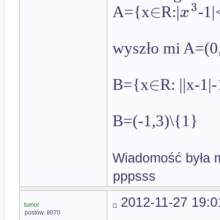
3
∈
x
A={x
R:|
-1|
wyszło mi A=(0
∈
B={x
R: ||x-1|
B=(-1,3)\{1}
Wiadomość była m
pppsss
2012-11-27 19:0
tumor
postów: 8070