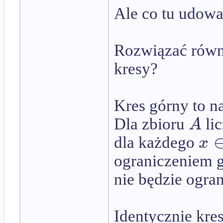
Ale co tu udow
Rozwiązać równa
kresy?
Kres górny to n
A
Dla zbioru
li
x
dla każdego
ograniczeniem 
nie będzie ogr
Identycznie kres