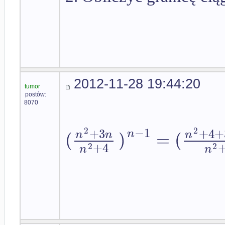
2012-11-28 19:44:20
tumor
postów:
8070
−
1
+
3
+
4
+
2
2
(
)
=
(
n
n
n
n
+
4
2
2
n
n