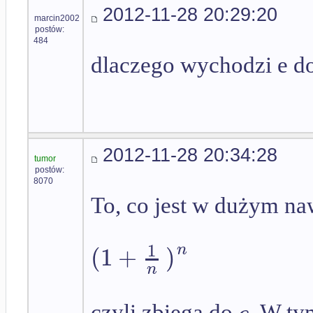
2012-11-28 20:29:20
marcin2002
postów:
484
dlaczego wychodzi e do
2012-11-28 20:34:28
tumor
postów:
8070
To, co jest w dużym naw
1
(
1
+
)
n
n
czyli zbiega do
. W ty