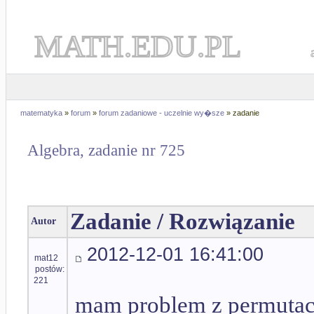
MATH.EDU.PL
matematyka
»
forum
»
forum zadaniowe - uczelnie wy�sze
» zadanie
Algebra, zadanie nr 725
Zadanie / Rozwiązanie
Autor
2012-12-01 16:41:00
mat12
postów:
221
mam problem z permutac