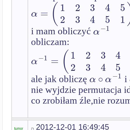
1
2
3
4
5
(
=
α
2
3
4
5
1
−
1
α
i mam obliczyć
obliczam:
1
2
3
4
(
−
1
=
α
2
3
4
5
−
1
∘
α
α
ale jak obliczę
i
nie wyjdzie permutacja i
co zrobiłam źle,nie rozu
2012-12-01 16:49:45
tumor