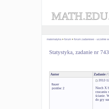
MATH.EDU
matematyka
»
forum
»
forum zadaniowe - uczelnie
Statystyka, zadanie nr 743
Autor
Zadanie /
2012-12
flauer
Niech X b
postów: 2
rzucaniu 
ścianie.
do gry su