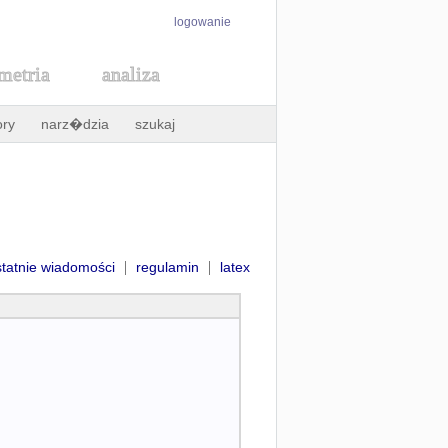
logowanie
metria
analiza
ory
narz�dzia
szukaj
|
|
statnie wiadomości
regulamin
latex