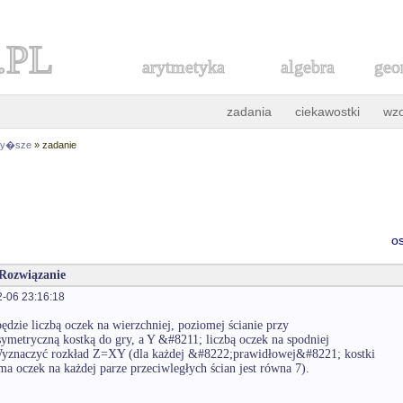
.PL
arytmetyka
algebra
geo
zadania
ciekawostki
wz
 wy�sze
» zadanie
o
 Rozwiązanie
-06 23:16:18
ędzie liczbą oczek na wierzchniej, poziomej ścianie przy
symetryczną kostką do gry, a Y &#8211; liczbą oczek na spodniej
 Wyznaczyć rozkład Z=XY (dla każdej &#8222;prawidłowej&#8221; kostki
ma oczek na każdej parze przeciwległych ścian jest równa 7).