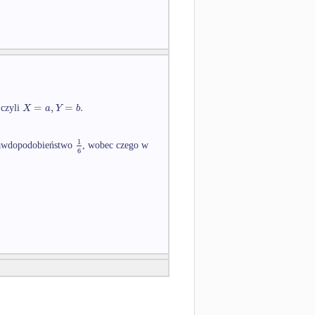
=
,
=
.
X
a
Y
b
 czyli
1
prawdopodobieństwo
, wobec czego w
6