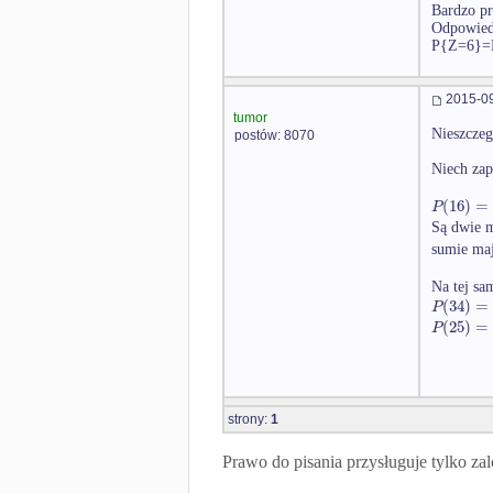
Bardzo pr
Odpowied
P{Z=6}=
2015-09
tumor
Nieszczegó
postów: 8070
Niech zap
(
16
)
=
P
Są dwie m
sumie ma
Na tej sa
(
34
)
=
P
(
25
)
=
P
strony:
1
Prawo do pisania przysługuje tylko