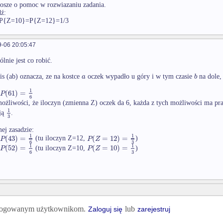
osze o pomoc w rozwiazaniu zadania.
ź:
P{Z=10}=P{Z=12}=1/3
-06 20:05:47
lnie jest co robić.
a
b
is (ab) oznacza, ze na kostce
oczek wypadło u góry i w tym czasie
na dole,
1
(
61
)
=
P
6
ożliwości, że iloczyn (zmienna Z) oczek da 6, każda z tych możliwości ma 
1
ją
.
3
mej zasadzie:
1
1
(
43
)
=
(
=
12
)
=
P
P
Z
(tu iloczyn Z=12,
)
3
6
1
1
(
52
)
=
(
=
10
)
=
P
P
Z
(tu iloczyn Z=10,
)
3
6
 zalogowanym użytkownikom.
lub
Zaloguj się
zarejestruj