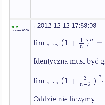
2012-12-12 17:58:08
tumor
postów: 8070
1
lim
(
1
+
)
=
n
→
∞
x
n
Identyczna musi być g
−
n
3
lim
(
1
+
)
3
→
∞
x
−
2
n
Oddzielnie liczymy