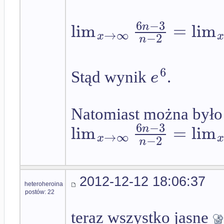
6
−
3
lim
=
lim
n
→
∞
x
−
2
n
6
e
Stąd wynik
.
Natomiast można było 
6
−
3
lim
=
lim
n
→
∞
x
−
2
n
2012-12-12 18:06:37
heteroheroina
postów: 22
teraz wszystko jasne