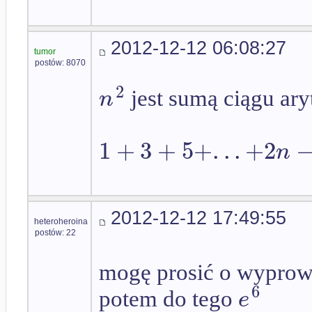
2012-12-12 06:08:27
tumor
postów: 8070
2
n
jest sumą ciągu ar
1
+
3
+
5
+
.
.
.
+
2
n
2012-12-12 17:49:55
heteroheroina
postów: 22
mogę prosić o wyprowad
6
e
potem do tego