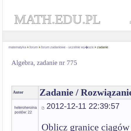
MATH.EDU.PL
matematyka
»
forum
»
forum zadaniowe - uczelnie wy�sze
» zadanie
Algebra, zadanie nr 775
Zadanie / Rozwiązani
Autor
2012-12-11 22:39:57
heteroheroina
postów: 22
Oblicz granice ciągó