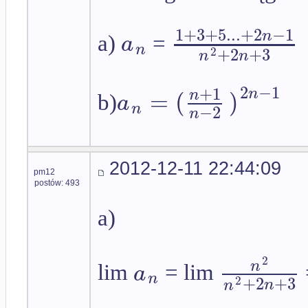
1
+
3
+
5...
+
2
−
1
n
a
a)
=
n
+
2
+
3
2
n
n
2
−
1
+
1
=
(
)
n
n
a
b)
n
−
2
n
2012-12-11 22:44:09
pm12
postów: 493
a)
2
n
a
lim
= lim
n
+
2
+
3
2
n
n