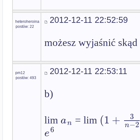
2012-12-11 22:52:59
heteroheroina
postów: 22
możesz wyjaśnić skąd
2012-12-11 22:53:11
pm12
postów: 493
b)
3
(
1
+
a
lim
= lim
n
−
2
n
6
e