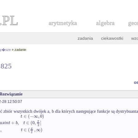
.PL
arytmetyka
algebra
geo
zadania
ciekawostki
wz
 wy�sze
» zadanie
r 825
o
 Rozwiązanie
-28 12:50:07
 zbiór wszystkich dwójek a, b dla których następujące funkcje są dystrybuan
,
∈
(
−
∞
,
0
)
t
+
,
∈
(
0
,
]
π
a
s
i
n
t
b
t
2
1
,
∈
(
,
∞
)
π
t
2