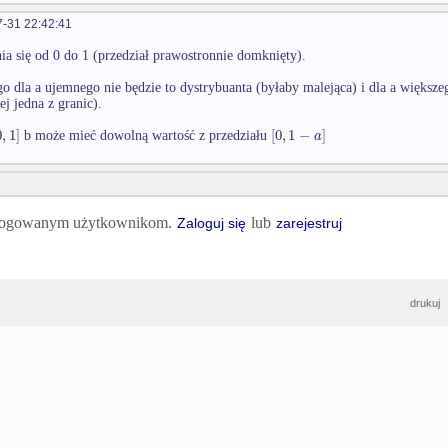
-31 22:42:41
nia się od 0 do 1 (przedział prawostronnie domknięty).
o dla a ujemnego nie będzie to dystrybuanta (byłaby malejąca) i dla a większeg
ej jedna z granic).
0
,
1
]
[
0
,
1
−
]
a
b może mieć dowolną wartość z przedziału
 zalogowanym użytkownikom.
lub
Zaloguj się
zarejestruj
drukuj