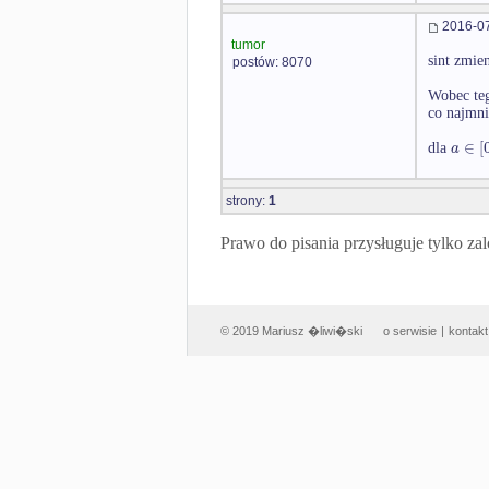
2016-07
tumor
sint zmie
postów: 8070
Wobec teg
co najmni
∈
[
a
dla
strony:
1
Prawo do pisania przysługuje tylko
© 2019 Mariusz �liwi�ski
o serwisie
|
kontakt