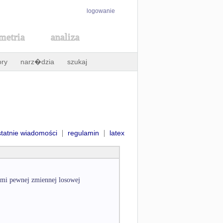
logowanie
metria
analiza
ory
narz�dzia
szukaj
|
|
statnie wiadomości
regulamin
latex
tami pewnej zmiennej losowej