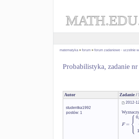
MATH.EDU
matematyka
»
forum
»
forum zadaniowe - uczelnie
Probabilistyka, zadanie n
Autor
Zadanie /
2012-12
studentka1992
⎧
Wyznaczyć
postów: 1
⎪
0
⎨
=
⎩
⎪
F