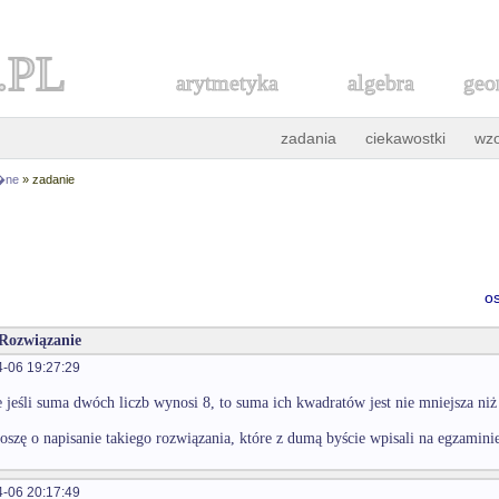
.PL
arytmetyka
algebra
geo
zadania
ciekawostki
wz
r�ne
» zadanie
o
 Rozwiązanie
-06 19:27:29
 jeśli suma dwóch liczb wynosi 8, to suma ich kwadratów jest nie mniejsza niż
oszę o napisanie takiego rozwiązania, które z dumą byście wpisali na egzamin
-06 20:17:49