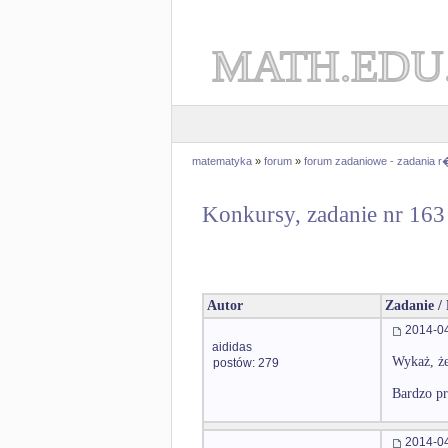
MATH.EDU
matematyka
»
forum
»
forum zadaniowe - zadania 
Konkursy, zadanie nr 163
Autor
Zadanie /
2014-04
aididas
Wykaż, że
postów: 279
Bardzo pr
2014-04