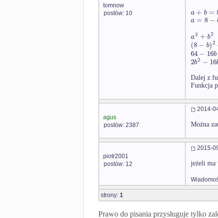
tomnow
+
=
a
b
postów: 10
=
8
−
a
2
2
+
a
b
2
(
8
−
)
b
64
−
16
b
2
2
−
16
b
Dalej z f
Funkcja p
2014-04
agus
Można zau
postów: 2387
2015-09
piotr2001
jeżeli ma
postów: 12
Wiadomość
strony:
1
Prawo do pisania przysługuje tylko