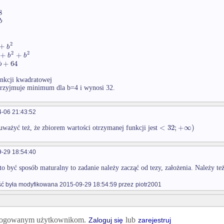
8
b
2
+
b
2
2
+
+
b
b
+
64
b
unkcji kwadratowej
rzyjmuje minimum dla b=4 i wynosi 32.
-06 21:43:52
<
32
;
+
∞
)
ważyć też, że zbiorem wartości otrzymanej funkcji jest
-29 18:54:40
 to być sposób maturalny to zadanie należy zacząć od tezy, założenia. Należy 
 była modyfikowana 2015-09-29 18:54:59 przez
piotr2001
 zalogowanym użytkownikom.
lub
Zaloguj się
zarejestruj