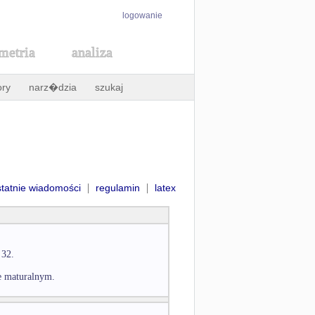
logowanie
metria
analiza
ory
narz�dzia
szukaj
|
|
statnie wiadomości
regulamin
latex
 32.
ie maturalnym.