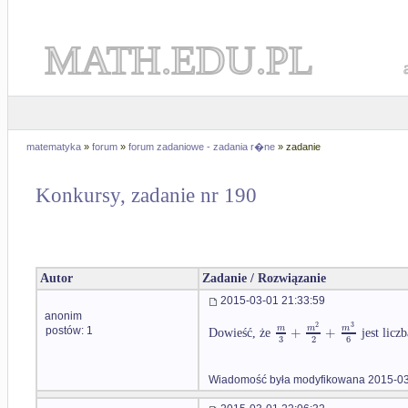
MATH.EDU.PL
matematyka
»
forum
»
forum zadaniowe - zadania r�ne
» zadanie
Konkursy, zadanie nr 190
Autor
Zadanie / Rozwiązanie
2015-03-01 21:33:59
anonim
2
3
+
+
m
m
m
postów: 1
Dowieść, że
jest licz
3
2
6
Wiadomość była modyfikowana 2015-03