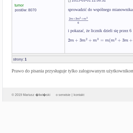
2015-03-01 22:06:32
tumor
sprowadzić do wspólnego mianownika
postów: 8070
2
3
2
+
3
+
m
m
m
6
i pokazać, że licznik dzieli się przez 6
2
3
2
2
+
3
+
=
(
+
3
+
m
m
m
m
m
m
strony:
1
Prawo do pisania przysługuje tylko zalogowanym użytkowniko
© 2019 Mariusz �liwi�ski
o serwisie
|
kontakt