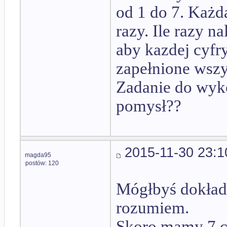
od 1 do 7. Każd
razy. Ile razy n
aby kazdej cyfr
zapełnione wszy
Zadanie do wyko
pomysł??
2015-11-30 23:1
magda95
postów: 120
Mógłbyś dokładni
rozumiem.
Skoro mamy 7 cy