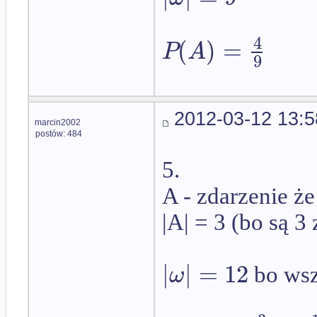
4
(
)
=
P
A
9
2012-03-12 13:5
marcin2002
postów: 484
5.
A - zdarzenie ż
|A| = 3 (bo są 3 
|
|
=
12
ω
bo wszy