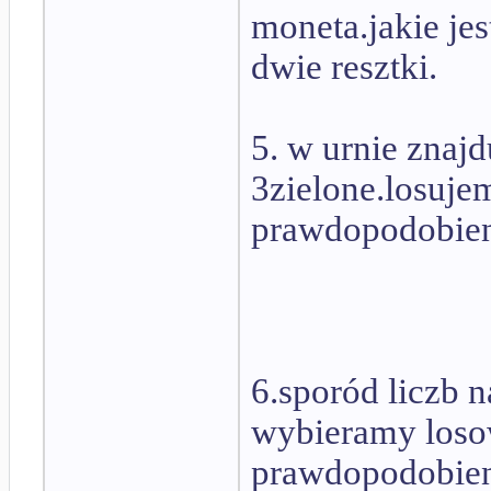
moneta.jakie j
dwie resztki.
5. w urnie znajd
3zielone.losujem
prawdopodobiens
6.sporód liczb n
wybieramy losow
prawdopodobiens