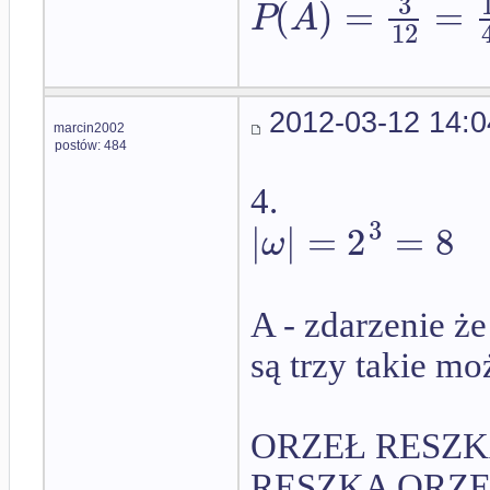
3
(
)
=
=
P
A
12
2012-03-12 14:0
marcin2002
postów: 484
4.
3
|
|
=
2
=
8
ω
A - zdarzenie ż
są trzy takie mo
ORZEŁ RESZK
RESZKA ORZE