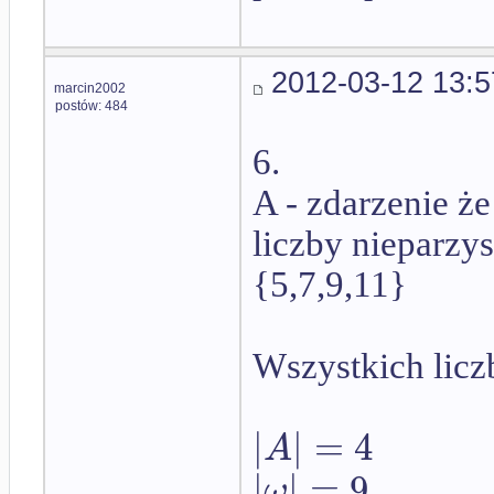
2012-03-12 13:5
marcin2002
postów: 484
6.
A - zdarzenie ż
liczby nieparzy
{5,7,9,11}
Wszystkich liczb
|
|
=
4
A
|
|
=
9
ω