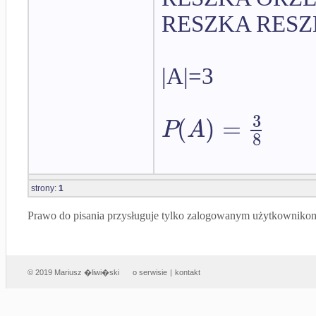
RESZKA RESZ
|A|=3
3
(
)
=
P
A
8
strony:
1
Prawo do pisania przysługuje tylko zalogowanym użytkowniko
© 2019 Mariusz �liwi�ski
o serwisie
|
kontakt