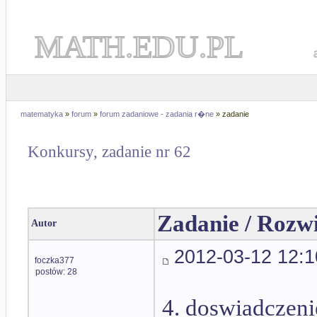
MATH.EDU.PL
matematyka
»
forum
»
forum zadaniowe - zadania r�ne
» zadanie
Konkursy, zadanie nr 62
Zadanie / Rozw
Autor
2012-03-12 12:1
foczka377
postów: 28
4. doswiadczeni