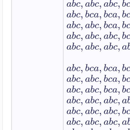
,
,
,
a
b
c
a
b
c
a
b
c
b
,
,
,
a
b
c
b
c
a
b
c
a
b
,
,
,
a
b
c
a
b
c
b
c
a
b
,
,
,
a
b
c
a
b
c
a
b
c
b
,
,
,
a
b
c
a
b
c
a
b
c
a
,
,
,
a
b
c
b
c
a
b
c
a
b
,
,
,
a
b
c
a
b
c
b
c
a
b
,
,
,
a
b
c
a
b
c
b
c
a
b
,
,
,
a
b
c
a
b
c
a
b
c
a
,
,
,
a
b
c
a
b
c
a
b
c
b
,
,
,
a
b
c
a
b
c
a
b
c
a