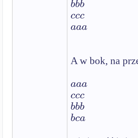
b
b
b
c
c
c
a
a
a
A w bok, na prz
a
a
a
c
c
c
b
b
b
b
c
a