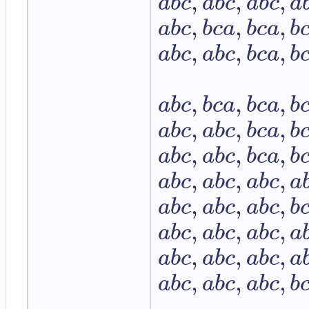
,
,
,
a
b
c
a
b
c
a
b
c
a
,
,
,
a
b
c
b
c
a
b
c
a
b
,
,
,
a
b
c
a
b
c
b
c
a
b
,
,
,
a
b
c
b
c
a
b
c
a
b
,
,
,
a
b
c
a
b
c
b
c
a
b
,
,
,
a
b
c
a
b
c
b
c
a
b
,
,
,
a
b
c
a
b
c
a
b
c
a
,
,
,
a
b
c
a
b
c
a
b
c
b
,
,
,
a
b
c
a
b
c
a
b
c
a
,
,
,
a
b
c
a
b
c
a
b
c
a
,
,
,
a
b
c
a
b
c
a
b
c
b