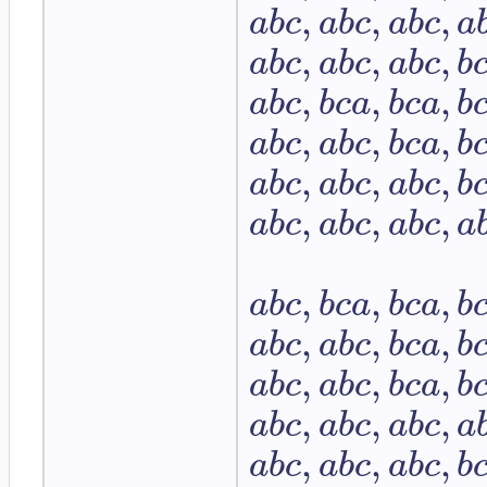
,
,
,
a
b
c
a
b
c
a
b
c
a
,
,
,
a
b
c
a
b
c
a
b
c
b
,
,
,
a
b
c
b
c
a
b
c
a
b
,
,
,
a
b
c
a
b
c
b
c
a
b
,
,
,
a
b
c
a
b
c
a
b
c
b
,
,
,
a
b
c
a
b
c
a
b
c
a
,
,
,
a
b
c
b
c
a
b
c
a
b
,
,
,
a
b
c
a
b
c
b
c
a
b
,
,
,
a
b
c
a
b
c
b
c
a
b
,
,
,
a
b
c
a
b
c
a
b
c
a
,
,
,
a
b
c
a
b
c
a
b
c
b