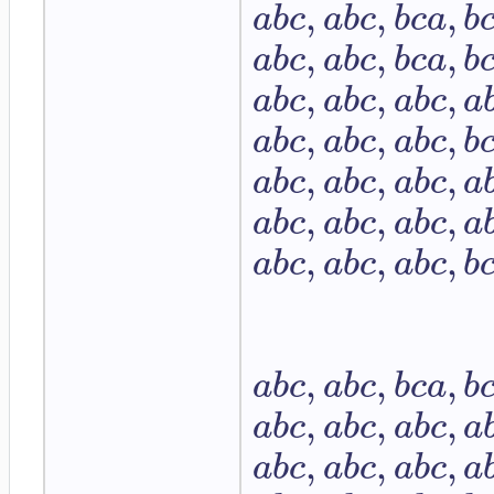
,
,
,
a
b
c
a
b
c
b
c
a
b
,
,
,
a
b
c
a
b
c
b
c
a
b
,
,
,
a
b
c
a
b
c
a
b
c
a
,
,
,
a
b
c
a
b
c
a
b
c
b
,
,
,
a
b
c
a
b
c
a
b
c
a
,
,
,
a
b
c
a
b
c
a
b
c
a
,
,
,
a
b
c
a
b
c
a
b
c
b
,
,
,
a
b
c
a
b
c
b
c
a
b
,
,
,
a
b
c
a
b
c
a
b
c
a
,
,
,
a
b
c
a
b
c
a
b
c
a