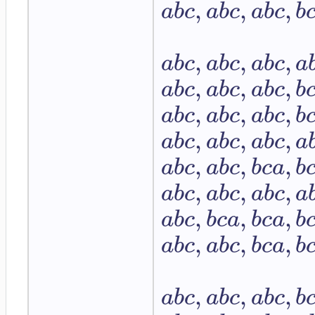
,
,
,
a
b
c
a
b
c
a
b
c
b
,
,
,
a
b
c
a
b
c
a
b
c
a
,
,
,
a
b
c
a
b
c
a
b
c
b
,
,
,
a
b
c
a
b
c
a
b
c
b
,
,
,
a
b
c
a
b
c
a
b
c
a
,
,
,
a
b
c
a
b
c
b
c
a
b
,
,
,
a
b
c
a
b
c
a
b
c
a
,
,
,
a
b
c
b
c
a
b
c
a
b
,
,
,
a
b
c
a
b
c
b
c
a
b
,
,
,
a
b
c
a
b
c
a
b
c
b