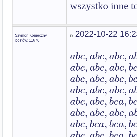
wszystko inne to
2022-10-22 16:2
Szymon Konieczny
postów: 11670
,
,
,
a
b
c
a
b
c
a
b
c
a
,
,
,
a
b
c
a
b
c
a
b
c
b
,
,
,
a
b
c
a
b
c
a
b
c
b
,
,
,
a
b
c
a
b
c
a
b
c
a
,
,
,
a
b
c
a
b
c
b
c
a
b
,
,
,
a
b
c
a
b
c
a
b
c
a
,
,
,
a
b
c
b
c
a
b
c
a
b
,
,
,
a
b
c
a
b
c
b
c
a
b