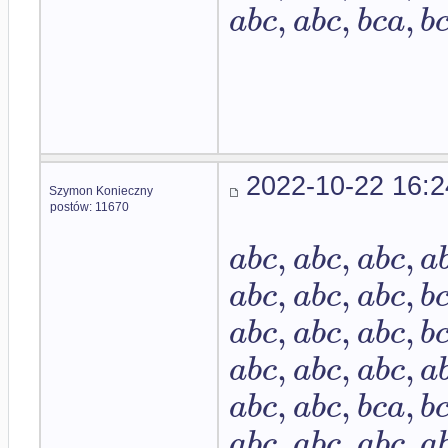
,
,
,
a
b
c
a
b
c
b
c
a
b
2022-10-22 16:2
Szymon Konieczny
postów: 11670
,
,
,
a
b
c
a
b
c
a
b
c
a
,
,
,
a
b
c
a
b
c
a
b
c
b
,
,
,
a
b
c
a
b
c
a
b
c
b
,
,
,
a
b
c
a
b
c
a
b
c
a
,
,
,
a
b
c
a
b
c
b
c
a
b
,
,
,
a
b
c
a
b
c
a
b
c
a