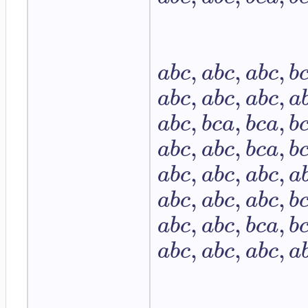
,
,
,
a
b
c
a
b
c
a
b
c
b
,
,
,
a
b
c
a
b
c
a
b
c
a
,
,
,
a
b
c
b
c
a
b
c
a
b
,
,
,
a
b
c
a
b
c
b
c
a
b
,
,
,
a
b
c
a
b
c
a
b
c
a
,
,
,
a
b
c
a
b
c
a
b
c
b
,
,
,
a
b
c
a
b
c
b
c
a
b
,
,
,
a
b
c
a
b
c
a
b
c
a