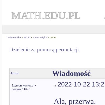
MATH.EDU.PL
matematyka
»
forum
»
matematyka
» temat
Dzielenie za pomocą permutacji.
Wiadomość
Autor
2022-10-22 13:2
Szymon Konieczny
postów: 11670
Ała, przerwa.