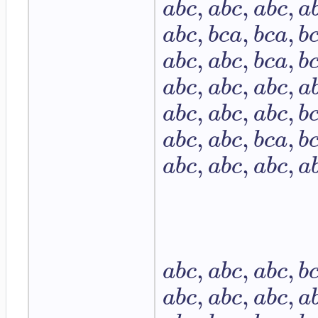
,
,
,
a
b
c
a
b
c
a
b
c
a
,
,
,
a
b
c
b
c
a
b
c
a
b
,
,
,
a
b
c
a
b
c
b
c
a
b
,
,
,
a
b
c
a
b
c
a
b
c
a
,
,
,
a
b
c
a
b
c
a
b
c
b
,
,
,
a
b
c
a
b
c
b
c
a
b
,
,
,
a
b
c
a
b
c
a
b
c
a
,
,
,
a
b
c
a
b
c
a
b
c
b
,
,
,
a
b
c
a
b
c
a
b
c
a