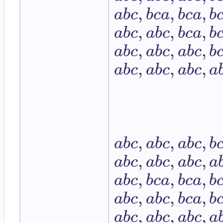
,
,
,
a
b
c
b
c
a
b
c
a
b
,
,
,
a
b
c
a
b
c
b
c
a
b
,
,
,
a
b
c
a
b
c
a
b
c
b
,
,
,
a
b
c
a
b
c
a
b
c
a
,
,
,
a
b
c
a
b
c
a
b
c
b
,
,
,
a
b
c
a
b
c
a
b
c
a
,
,
,
a
b
c
b
c
a
b
c
a
b
,
,
,
a
b
c
a
b
c
b
c
a
b
,
,
,
a
b
c
a
b
c
a
b
c
a