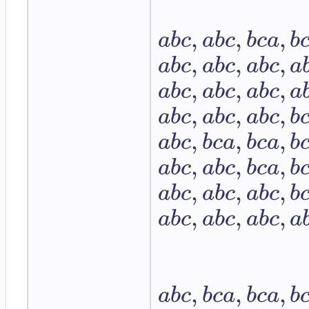
,
,
,
a
b
c
a
b
c
b
c
a
b
,
,
,
a
b
c
a
b
c
a
b
c
a
,
,
,
a
b
c
a
b
c
a
b
c
a
,
,
,
a
b
c
a
b
c
a
b
c
b
,
,
,
a
b
c
b
c
a
b
c
a
b
,
,
,
a
b
c
a
b
c
b
c
a
b
,
,
,
a
b
c
a
b
c
a
b
c
b
,
,
,
a
b
c
a
b
c
a
b
c
a
,
,
,
a
b
c
b
c
a
b
c
a
b