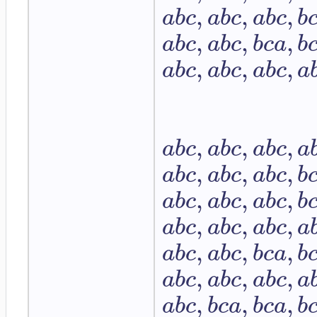
,
,
,
a
b
c
a
b
c
a
b
c
b
,
,
,
a
b
c
a
b
c
b
c
a
b
,
,
,
a
b
c
a
b
c
a
b
c
a
,
,
,
a
b
c
a
b
c
a
b
c
a
,
,
,
a
b
c
a
b
c
a
b
c
b
,
,
,
a
b
c
a
b
c
a
b
c
b
,
,
,
a
b
c
a
b
c
a
b
c
a
,
,
,
a
b
c
a
b
c
b
c
a
b
,
,
,
a
b
c
a
b
c
a
b
c
a
,
,
,
a
b
c
b
c
a
b
c
a
b