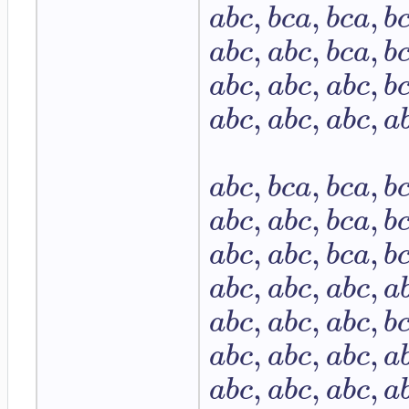
,
,
,
a
b
c
b
c
a
b
c
a
b
,
,
,
a
b
c
a
b
c
b
c
a
b
,
,
,
a
b
c
a
b
c
a
b
c
b
,
,
,
a
b
c
a
b
c
a
b
c
a
,
,
,
a
b
c
b
c
a
b
c
a
b
,
,
,
a
b
c
a
b
c
b
c
a
b
,
,
,
a
b
c
a
b
c
b
c
a
b
,
,
,
a
b
c
a
b
c
a
b
c
a
,
,
,
a
b
c
a
b
c
a
b
c
b
,
,
,
a
b
c
a
b
c
a
b
c
a
,
,
,
a
b
c
a
b
c
a
b
c
a