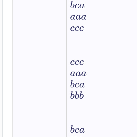
b
c
a
a
a
a
c
c
c
c
c
c
a
a
a
b
c
a
b
b
b
b
c
a