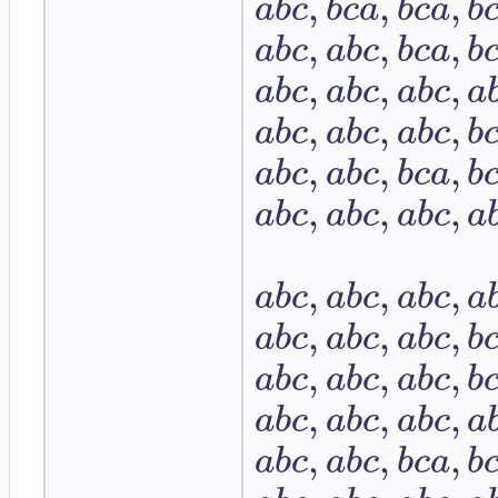
,
,
,
a
b
c
b
c
a
b
c
a
b
,
,
,
a
b
c
a
b
c
b
c
a
b
,
,
,
a
b
c
a
b
c
a
b
c
a
,
,
,
a
b
c
a
b
c
a
b
c
b
,
,
,
a
b
c
a
b
c
b
c
a
b
,
,
,
a
b
c
a
b
c
a
b
c
a
,
,
,
a
b
c
a
b
c
a
b
c
a
,
,
,
a
b
c
a
b
c
a
b
c
b
,
,
,
a
b
c
a
b
c
a
b
c
b
,
,
,
a
b
c
a
b
c
a
b
c
a
,
,
,
a
b
c
a
b
c
b
c
a
b