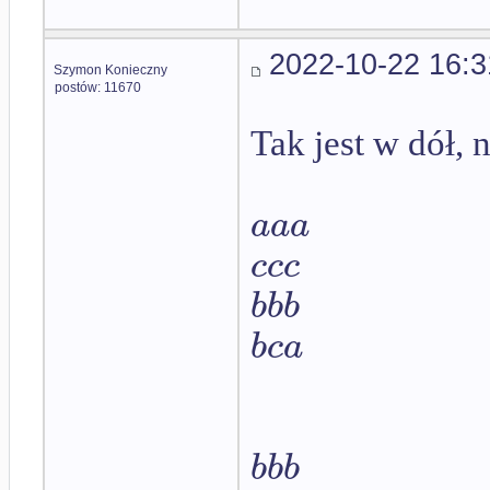
2022-10-22 16:3
Szymon Konieczny
postów: 11670
Tak jest w dół, 
a
a
a
c
c
c
b
b
b
b
c
a
b
b
b