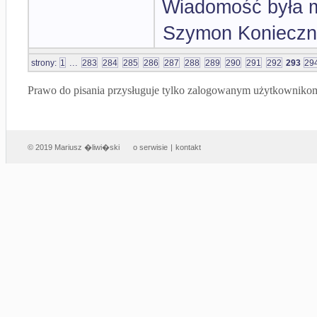
Wiadomość była m
Szymon Konieczn
...
strony:
1
283
284
285
286
287
288
289
290
291
292
293
29
Prawo do pisania przysługuje tylko zalogowanym użytkowniko
© 2019 Mariusz �liwi�ski
o serwisie
|
kontakt