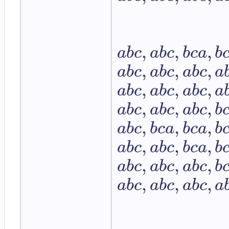
,
,
,
a
b
c
a
b
c
b
c
a
b
,
,
,
a
b
c
a
b
c
a
b
c
a
,
,
,
a
b
c
a
b
c
a
b
c
a
,
,
,
a
b
c
a
b
c
a
b
c
b
,
,
,
a
b
c
b
c
a
b
c
a
b
,
,
,
a
b
c
a
b
c
b
c
a
b
,
,
,
a
b
c
a
b
c
a
b
c
b
,
,
,
a
b
c
a
b
c
a
b
c
a