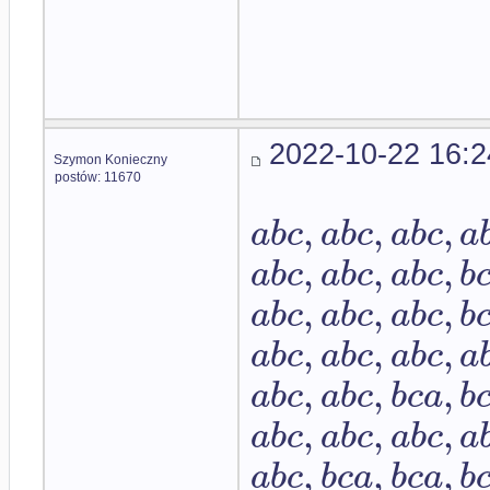
2022-10-22 16:2
Szymon Konieczny
postów: 11670
,
,
,
a
b
c
a
b
c
a
b
c
a
,
,
,
a
b
c
a
b
c
a
b
c
b
,
,
,
a
b
c
a
b
c
a
b
c
b
,
,
,
a
b
c
a
b
c
a
b
c
a
,
,
,
a
b
c
a
b
c
b
c
a
b
,
,
,
a
b
c
a
b
c
a
b
c
a
,
,
,
a
b
c
b
c
a
b
c
a
b