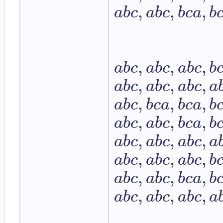
,
,
,
a
b
c
a
b
c
b
c
a
b
,
,
,
a
b
c
a
b
c
a
b
c
b
,
,
,
a
b
c
a
b
c
a
b
c
a
,
,
,
a
b
c
b
c
a
b
c
a
b
,
,
,
a
b
c
a
b
c
b
c
a
b
,
,
,
a
b
c
a
b
c
a
b
c
a
,
,
,
a
b
c
a
b
c
a
b
c
b
,
,
,
a
b
c
a
b
c
b
c
a
b
,
,
,
a
b
c
a
b
c
a
b
c
a