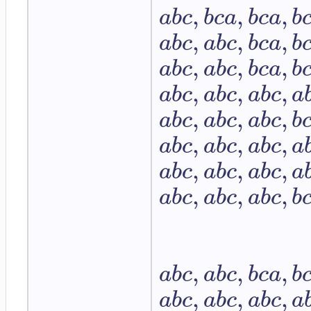
,
,
,
a
b
c
b
c
a
b
c
a
b
,
,
,
a
b
c
a
b
c
b
c
a
b
,
,
,
a
b
c
a
b
c
b
c
a
b
,
,
,
a
b
c
a
b
c
a
b
c
a
,
,
,
a
b
c
a
b
c
a
b
c
b
,
,
,
a
b
c
a
b
c
a
b
c
a
,
,
,
a
b
c
a
b
c
a
b
c
a
,
,
,
a
b
c
a
b
c
a
b
c
b
,
,
,
a
b
c
a
b
c
b
c
a
b
,
,
,
a
b
c
a
b
c
a
b
c
a