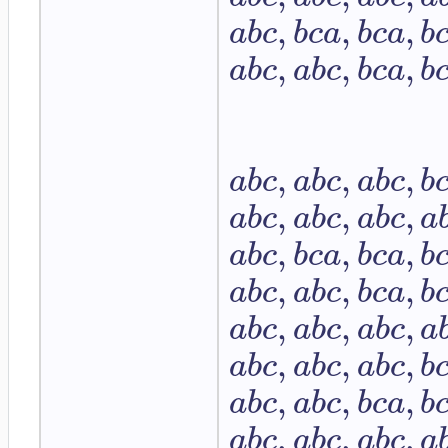
,
,
,
a
b
c
b
c
a
b
c
a
b
,
,
,
a
b
c
a
b
c
b
c
a
b
,
,
,
a
b
c
a
b
c
a
b
c
b
,
,
,
a
b
c
a
b
c
a
b
c
a
,
,
,
a
b
c
b
c
a
b
c
a
b
,
,
,
a
b
c
a
b
c
b
c
a
b
,
,
,
a
b
c
a
b
c
a
b
c
a
,
,
,
a
b
c
a
b
c
a
b
c
b
,
,
,
a
b
c
a
b
c
b
c
a
b
,
,
,
a
b
c
a
b
c
a
b
c
a