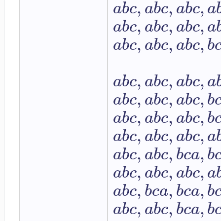
,
,
,
a
b
c
a
b
c
a
b
c
a
,
,
,
a
b
c
a
b
c
a
b
c
a
,
,
,
a
b
c
a
b
c
a
b
c
b
,
,
,
a
b
c
a
b
c
a
b
c
a
,
,
,
a
b
c
a
b
c
a
b
c
b
,
,
,
a
b
c
a
b
c
a
b
c
b
,
,
,
a
b
c
a
b
c
a
b
c
a
,
,
,
a
b
c
a
b
c
b
c
a
b
,
,
,
a
b
c
a
b
c
a
b
c
a
,
,
,
a
b
c
b
c
a
b
c
a
b
,
,
,
a
b
c
a
b
c
b
c
a
b