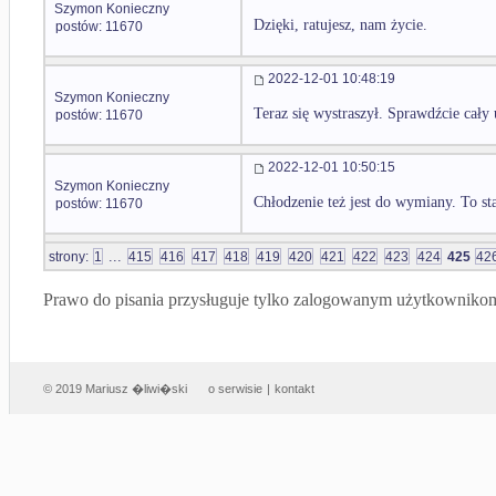
Szymon Konieczny
Dzięki, ratujesz, nam życie.
postów: 11670
2022-12-01 10:48:19
Szymon Konieczny
Teraz się wystraszył. Sprawdźcie cały 
postów: 11670
2022-12-01 10:50:15
Szymon Konieczny
Chłodzenie też jest do wymiany. To sta
postów: 11670
...
strony:
1
415
416
417
418
419
420
421
422
423
424
425
42
Prawo do pisania przysługuje tylko zalogowanym użytkowniko
© 2019 Mariusz �liwi�ski
o serwisie
|
kontakt