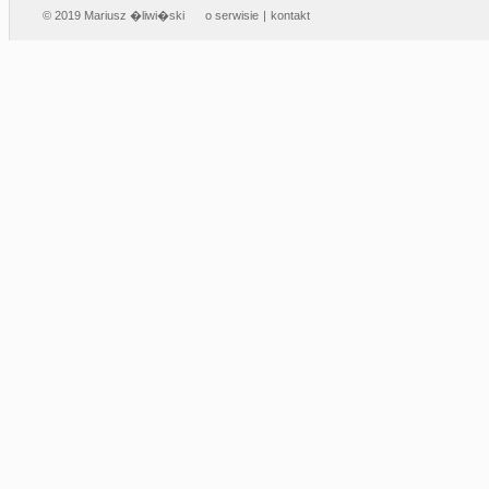
© 2019 Mariusz �liwi�ski
o serwisie
|
kontakt