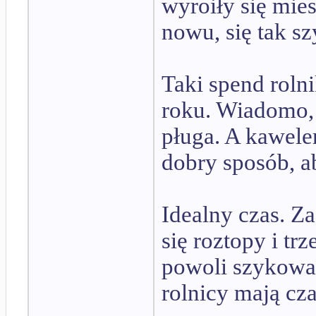
wyroiły się mies
nowu, się tak sz
Taki spend roln
roku. Wiadomo, 
pługa. A kawele
dobry sposób, a
Idealny czas. Z
się roztopy i tr
powoli szykować
rolnicy mają cz