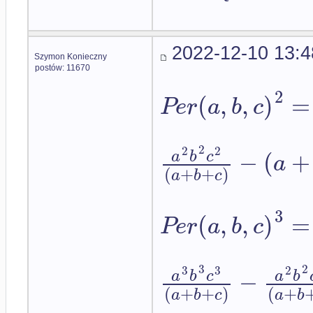
2022-12-10 13:4
Szymon Konieczny
postów: 11670
2
(
,
,
)
=
P
e
r
a
b
c
2
2
2
−
(
+
a
b
c
a
(
+
+
)
a
b
c
3
(
,
,
)
=
P
e
r
a
b
c
3
2
3
3
2
−
a
b
c
a
b
(
+
+
)
(
+
a
b
c
a
b