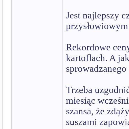
Jest najlepszy c
przysłowiowym p
Rekordowe ceny 
kartoflach. A j
sprowadzanego k
Trzeba uzgodnić
miesiąc wcześni
szansa, że zdąż
suszami zapowia