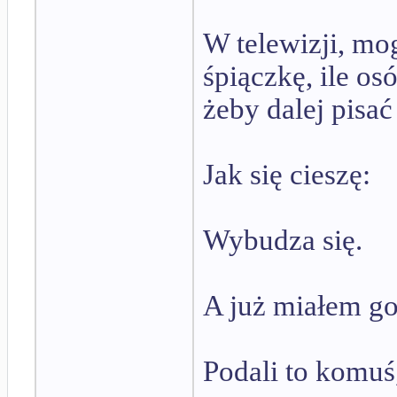
W telewizji, mog
śpiączkę, ile os
żeby dalej pisa
Jak się cieszę:
Wybudza się.
A już miałem go
Podali to komu