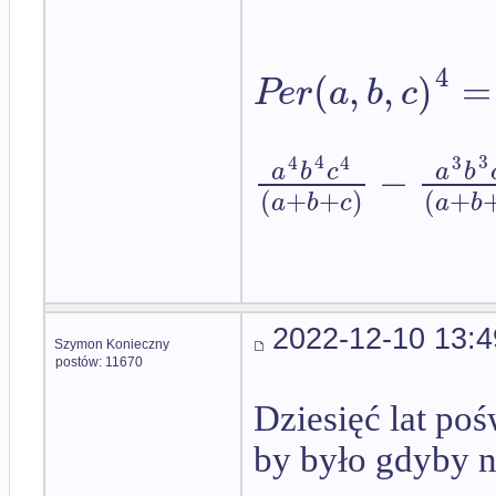
4
(
,
,
)
=
P
e
r
a
b
c
4
3
4
4
3
−
a
b
c
a
b
(
+
+
)
(
+
a
b
c
a
b
2022-12-10 13:4
Szymon Konieczny
postów: 11670
Dziesięć lat poś
by było gdyby n