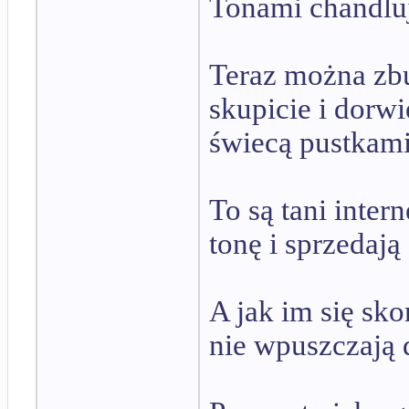
Tonami chandlują
Teraz można zbu
skupicie i dorw
świecą pustkami.
To są tani inte
tonę i sprzedają
A jak im się sk
nie wpuszczają d