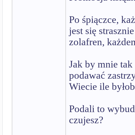
Po śpiączce, ka
jest się strasz
zolafren, każd
Jak by mnie tak
podawać zastrzy
Wiecie ile było
Podali to wybud
czujesz?