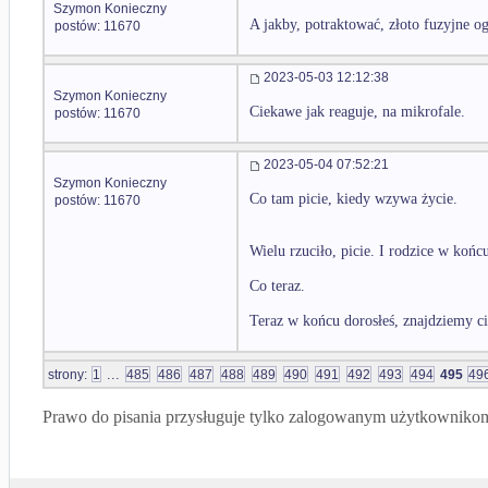
Szymon Konieczny
A jakby, potraktować, złoto fuzyjne 
postów: 11670
2023-05-03 12:12:38
Szymon Konieczny
Ciekawe jak reaguje, na mikrofale.
postów: 11670
2023-05-04 07:52:21
Szymon Konieczny
Co tam picie, kiedy wzywa życie.
postów: 11670
Wielu rzuciło, picie. I rodzice w końc
Co teraz.
Teraz w końcu dorosłeś, znajdziemy c
...
strony:
1
485
486
487
488
489
490
491
492
493
494
495
49
Prawo do pisania przysługuje tylko zalogowanym użytkowniko