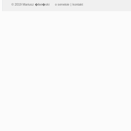
© 2019 Mariusz �liwi�ski
o serwisie
|
kontakt