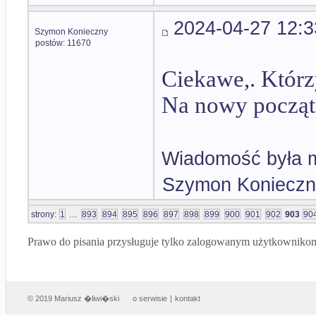
2024-04-27 12:3
Szymon Konieczny
postów: 11670
Ciekawe,. Którzy
Na nowy począt
Wiadomość była m
Szymon Konieczn
...
strony:
1
893
894
895
896
897
898
899
900
901
902
903
90
Prawo do pisania przysługuje tylko zalogowanym użytkowniko
© 2019 Mariusz �liwi�ski
o serwisie
|
kontakt