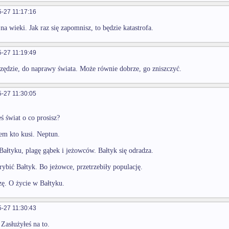
-27 11:17:16
na wieki. Jak raz się zapomnisz, to będzie katastrofa.
-27 11:19:49
zędzie, do naprawy świata. Może równie dobrze, go zniszczyć.
-27 11:30:05
ś świat o co prosisz?
m kto kusi. Neptun.
łtyku, plagę gąbek i jeżowców. Bałtyk się odradza.
rybić Bałtyk. Bo jeżowce, przetrzebiły populację.
zę. O życie w Bałtyku.
-27 11:30:43
Zasłużyłeś na to.