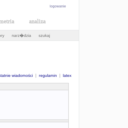
logowanie
metria
analiza
ory
narz�dzia
szukaj
|
|
statnie wiadomości
regulamin
latex