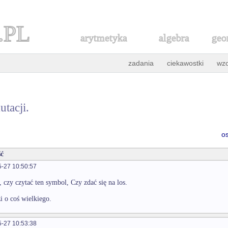
.PL
arytmetyka
algebra
geo
zadania
ciekawostki
wz
tacji.
o
ć
-27 10:50:57
 czy czytać ten symbol, Czy zdać się na los.
i o coś wielkiego.
-27 10:53:38