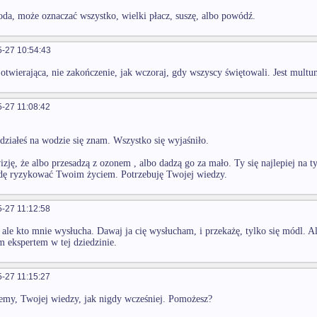
da, może oznaczać wszystko, wielki płacz, suszę, albo powódź.
-27 10:54:43
 otwierająca, nie zakończenie, jak wczoraj, gdy wszyscy świętowali. Jest mul
-27 11:08:42
działeś na wodzie się znam. Wszystko się wyjaśniło.
zję, że albo przesadzą z ozonem , albo dadzą go za mało. Ty się najlepiej na 
ędę ryzykować Twoim życiem. Potrzebuję Twojej wiedzy.
-27 11:12:58
ale kto mnie wysłucha. Dawaj ja cię wysłucham, i przekażę, tylko się módl. Al
m ekspertem w tej dziedzinie.
-27 11:15:27
emy, Twojej wiedzy, jak nigdy wcześniej. Pomożesz?