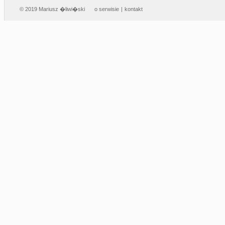
© 2019 Mariusz �liwi�ski
o serwisie
|
kontakt