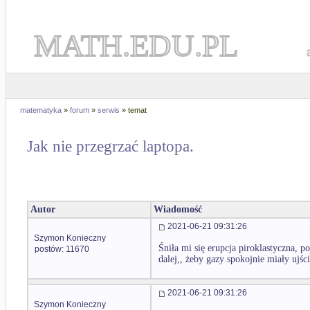
MATH.EDU.PL
matematyka
»
forum
»
serwis
» temat
Jak nie przegrzać laptopa.
Autor
Wiadomość
2021-06-21 09:31:26
Szymon Konieczny
Śniła mi się erupcja piroklastyczna, p
postów: 11670
dalej,, żeby gazy spokojnie miały ujści
2021-06-21 09:31:26
Szymon Konieczny