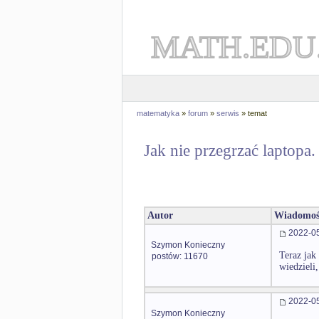
MATH.EDU
matematyka
»
forum
»
serwis
» temat
Jak nie przegrzać laptopa.
Autor
Wiadomoś
2022-05
Szymon Konieczny
Teraz jak
postów: 11670
wiedzieli
2022-05
Szymon Konieczny