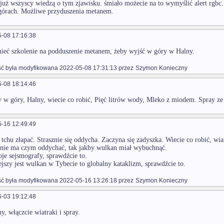
 już wszyscy wiedzą o tym zjawisku. śmiało możecie na to wymyślić alert rgb
górach. Możliwe przyduszenia metanem.
-08 17:16:38
ieć szkolenie na podduszenie metanem, żeby wyjść w góry w Halny.
 była modyfikowana 2022-05-08 17:31:13 przez
Szymon Konieczny
-08 18:14:46
w góry, Halny, wiecie co robić, Pięć litrów wody, Mleko z miodem. Spray z
-16 12:49:49
tchu złapać. Strasznie się oddycha. Zaczyna się zadyszka. Wiecie co robić, wia
 nie ma czym oddychać, tak jakby wulkan miał wybuchnąć.
je sejsmografy, sprawdźcie to.
jszy jest wulkan w Tybecie to globalny kataklizm, sprawdźcie to.
 była modyfikowana 2022-05-16 13:26:18 przez
Szymon Konieczny
-03 19:12:48
y, włączcie wiatraki i spray.