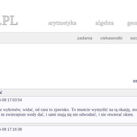
.PL
arytmetyka
algebra
geo
zadania
ciekawostki
wz
o
ć
-08 17:03:54
 z wykresów, widać, od razu to zjawisko. To musicie wymyślić na tą okazję, st
, że zwierzętom wody dać, i sami mają się nie odwodnić, i nie otwierać okien.
-08 17:16:38