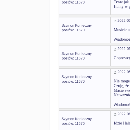
Teraz jak
postów: 11670
Halny w 
2022-05
Szymon Konieczny
Musicie m
postów: 11670
Wiadomość
2022-05
Szymon Konieczny
Goprowcy 
postów: 11670
2022-05
Szymon Konieczny
Nie mogę 
postów: 11670
Czuję, że
Macie swo
Najważnie
Wiadomość
2022-06
Szymon Konieczny
Idzie Haln
postów: 11670