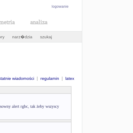
logowanie
metria
analiza
ory
narz�dzia
szukaj
|
|
statnie wiadomości
regulamin
latex
osowny alert rgbc, tak żeby wszyscy