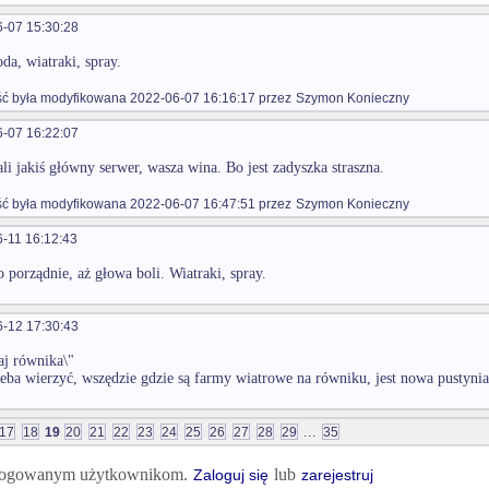
-07 15:30:28
da, wiatraki, spray.
 była modyfikowana 2022-06-07 16:16:17 przez
Szymon Konieczny
-07 16:22:07
ali jakiś główny serwer, wasza wina. Bo jest zadyszka straszna.
 była modyfikowana 2022-06-07 16:47:51 przez
Szymon Konieczny
-11 16:12:43
o porządnie, aż głowa boli. Wiatraki, spray.
-12 17:30:43
zaj równika\"
zeba wierzyć, wszędzie gdzie są farmy wiatrowe na równiku, jest nowa pustynia
...
17
18
19
20
21
22
23
24
25
26
27
28
29
35
 zalogowanym użytkownikom.
lub
Zaloguj się
zarejestruj