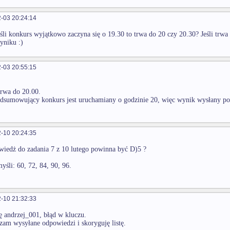
-03 20:24:14
śli konkurs wyjątkowo zaczyna się o 19.30 to trwa do 20 czy 20.30? Jeśli trwa
yniku :)
-03 20:55:15
rwa do 20.00.
dsumowujący konkurs jest uruchamiany o godzinie 20, więc wynik wysłany po 
-10 20:24:35
iedż do zadania 7 z 10 lutego powinna być D)5 ?
śli: 60, 72, 84, 90, 96.
-10 21:32:33
ę andrzej_001, błąd w kluczu.
am wysyłane odpowiedzi i skoryguję listę.