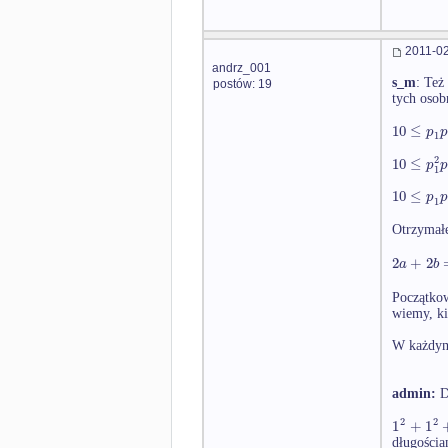
2011-02
andrz_001
s_m
: Też
postów: 19
tych osob
10
≤
p
p
1
2
10
≤
p
p
1
10
≤
p
p
1
Otrzymałe
2
+
2
a
b
Początkow
wiemy, k
W każdym 
admin:
D
2
2
1
+
1
długościa