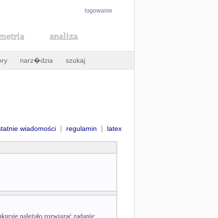
logowanie
metria
analiza
ory
narz�dzia
szukaj
|
|
statnie wiadomości
regulamin
latex
kursie należało rozwiązać zadanie: