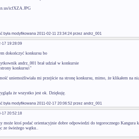
min.us/icfXZA.JPG
 była modyfikowana 2011-02-11 23:34:24 przez
andrz_001
-17 19:28:09
em dokończyć konkursu bo
żytkownik andrz_001 brał udział w konkursie
 strony konkursu\"
ość uniemożliwiała mi przejście na stronę konkursu, mimo, że klikałem na nią 
wygląda że wszystko jest ok. Dziękuję.
 była modyfikowana 2011-02-17 20:06:52 przez
andrz_001
-17 20:52:18
y może ktoś podać orientacyjnie dobre odpowiedzi do tegorocznego Kangura kat
ąc ze świeżego wątku..