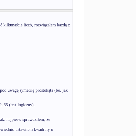
ć kilkunaście liczb, rozwiązałem każdą z
od uwagę symetrię prostokąta (bo, jak
 65 (test logiczny).
ak: najpierw sprawdziłem, że
wiednio ustawiłem kwadraty o