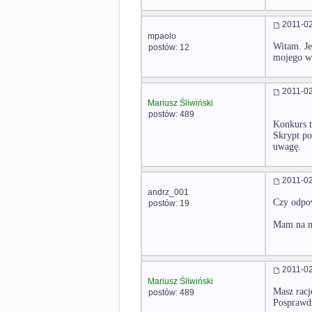
2011-02
mpaolo
Witam. Je
postów: 12
mojego w
2011-02
Mariusz Śliwiński
postów: 489
Konkurs t
Skrypt po
uwagę.
2011-02
andrz_001
Czy odpow
postów: 19
Mam na my
2011-02
Mariusz Śliwiński
Masz racj
postów: 489
Posprawdz