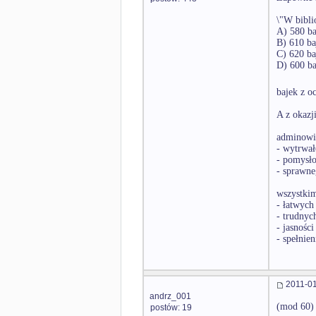
\"W bibli
A) 580 ba
B) 610 ba
C) 620 ba
D) 600 ba
bajek z o
A z okazj
adminowi
- wytrwał
- pomysł
- sprawne
wszystki
- łatwych
- trudny
- jasnośc
- spełnie
2011-01
andrz_001
(mod 60)
postów: 19