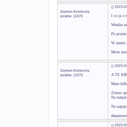
2023-04
Szymon Konieczny
I co ja z 
postów: 11670
Wiedza ni
Po prostu 
W sumie z
Może możn
2023-04
Szymon Konieczny
A TE KRO
postów: 11670
Mam kilka
Zimno spr
Na natęże
Na napięc
Wiadomość
2023-04