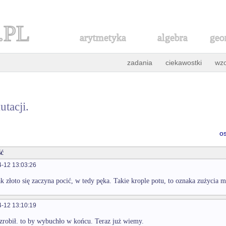
.PL
arytmetyka
algebra
geo
zadania
ciekawostki
wz
tacji.
o
ć
-12 13:03:26
k złoto się zaczyna pocić, w tedy pęka. Takie krople potu, to oznaka zużycia m
-12 13:10:19
 zrobił. to by wybuchło w końcu. Teraz już wiemy.