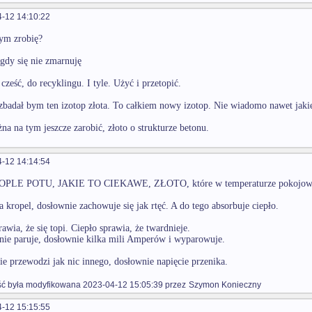
-12 14:10:22
tym zrobię?
gdy się nie zmarnuję
cześć, do recyklingu. I tyle. Użyć i przetopić.
badał bym ten izotop złota. To całkiem nowy izotop. Nie wiadomo nawet jaki
a na tym jeszcze zarobić, złoto o strukturze betonu.
-12 14:14:54
PLE POTU, JAKIE TO CIEKAWE, ZŁOTO, które w temperaturze pokojowej, 
 kropel, dosłownie zachowuje się jak rtęć. A do tego absorbuje ciepło.
awia, że się topi. Ciepło sprawia, że twardnieje.
nie paruje, dosłownie kilka mili Amperów i wyparowuje.
ie przewodzi jak nic innego, dosłownie napięcie przenika.
 była modyfikowana 2023-04-12 15:05:39 przez
Szymon Konieczny
-12 15:15:55