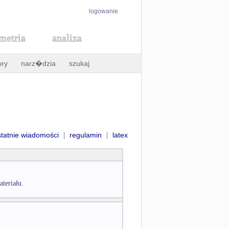
logowanie
metria
analiza
ory
narz�dzia
szukaj
|
|
statnie wiadomości
regulamin
latex
ateriału.