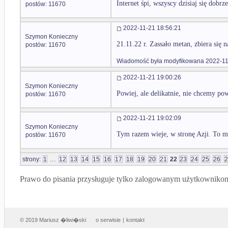
Internet śpi, wszyscy dzisiaj się dobrz
postów: 11670
2022-11-21 18:56:21
Szymon Konieczny
21.11.22 r. Zassało metan, zbiera się 
postów: 11670
Wiadomość była modyfikowana 2022-11
2022-11-21 19:00:26
Szymon Konieczny
Powiej, ale delikatnie, nie chcemy pow
postów: 11670
2022-11-21 19:02:09
Szymon Konieczny
Tym razem wieje, w stronę Azji. To m
postów: 11670
...
strony:
1
12
13
14
15
16
17
18
19
20
21
22
23
24
25
26
2
Prawo do pisania przysługuje tylko zalogowanym użytkowniko
© 2019 Mariusz �liwi�ski
o serwisie
|
kontakt