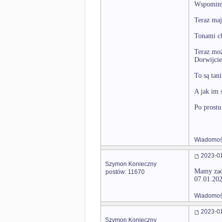
Wspominsz
Teraz maj
Tonami ch
Teraz moż
Dorwijcie 
To są tan
A jak im 
Po prostu 
Wiadomość
2023-01
Szymon Konieczny
Mamy zad
postów: 11670
07.01.20
Wiadomość
2023-01
Szymon Konieczny