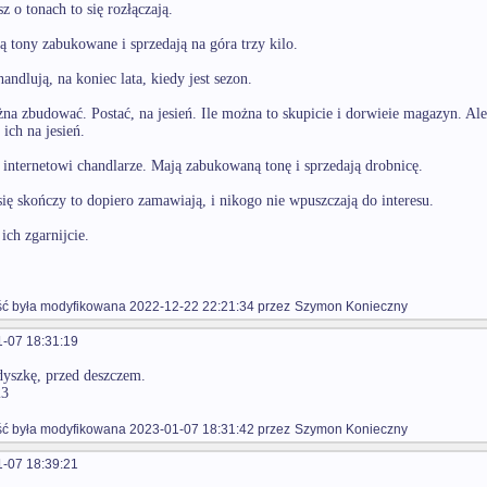
 o tonach to się rozłączają.
ą tony zabukowane i sprzedają na góra trzy kilo.
andlują, na koniec lata, kiedy jest sezon.
na zbudować. Postać, na jesień. Ile można to skupicie i dorwieie magazyn. A
ich na jesień.
i internetowi chandlarze. Mają zabukowaną tonę i sprzedają drobnicę.
się skończy to dopiero zamawiają, i nikogo nie wpuszczają do interesu.
ich zgarnijcie.
 była modyfikowana 2022-12-22 22:21:34 przez
Szymon Konieczny
-07 18:31:19
yszkę, przed deszczem.
23
 była modyfikowana 2023-01-07 18:31:42 przez
Szymon Konieczny
-07 18:39:21