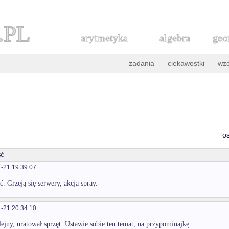
.PL
arytmetyka
algebra
geo
zadania
ciekawostki
wz
o
ć
-21 19:39:07
ć. Grzeją się serwery, akcja spray.
-21 20:34:10
lejny, uratował sprzęt. Ustawie sobie ten temat, na przypominajkę.