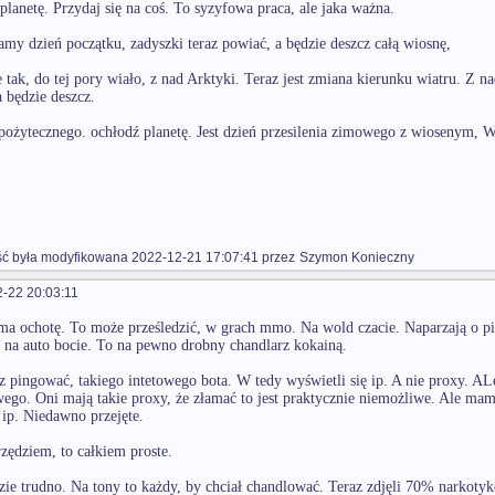
 planetę. Przydaj się na coś. To syzyfowa praca, ale jaka ważna.
amy dzień początku, zadyszki teraz powiać, a będzie deszcz całą wiosnę,
 tak, do tej pory wiało, z nad Arktyki. Teraz jest zmiana kierunku wiatru. Z n
a będzie deszcz.
pożytecznego. ochłodź planetę. Jest dzień przesilenia zimowego z wiosenym, 
 była modyfikowana 2022-12-21 17:07:41 przez
Szymon Konieczny
-22 20:03:11
 ma ochotę. To może prześledzić, w grach mmo. Na wold czacie. Naparzają o pi
 na auto bocie. To na pewno drobny chandlarz kokainą.
 z pingować, takiego intetowego bota. W tedy wyświetli się ip. A nie proxy. A
wego. Oni mają takie proxy, że złamać to jest praktycznie niemożliwe. Ale ma
 ip. Niedawno przejęte.
zędziem, to całkiem proste.
zie trudno. Na tony to każdy, by chciał chandlować. Teraz zdjęli 70% narkotyk