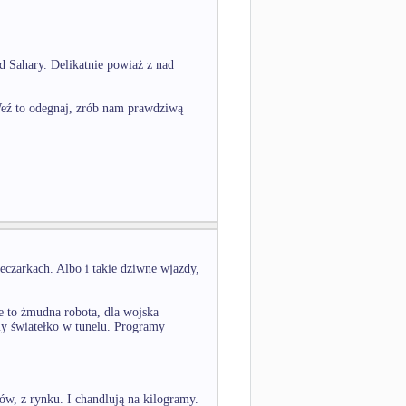
ad Sahary. Delikatnie powiaż z nad
Weź to odegnaj, zrób nam prawdziwą
eczarkach. Albo i takie dziwne wjazdy,
Le to żmudna robota, dla wojska
my światełko w tunelu. Programy
ów, z rynku. I chandlują na kilogramy.