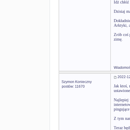
Idż chłóź
Dzisiaj m
Dokładnie
Arktyki, 
Zrób coś 
zimę.
Wiadomość
2022-12
Szymon Konieczny
Jak ktoś,
postów: 11670
ustawione
Najlepiej
interneto
pingujące
Z tym nar
Teraz będ