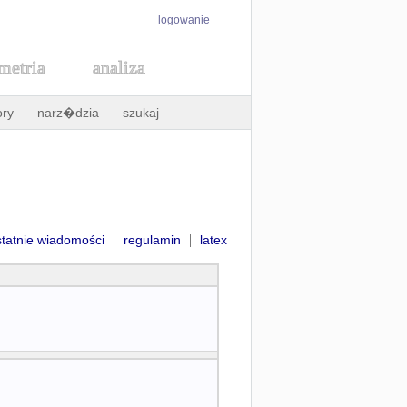
logowanie
metria
analiza
ory
narz�dzia
szukaj
|
|
statnie wiadomości
regulamin
latex