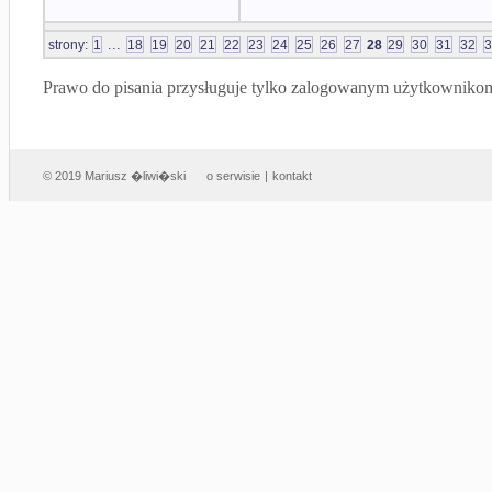
...
strony:
1
18
19
20
21
22
23
24
25
26
27
28
29
30
31
32
3
Prawo do pisania przysługuje tylko zalogowanym użytkowniko
© 2019 Mariusz �liwi�ski
o serwisie
|
kontakt