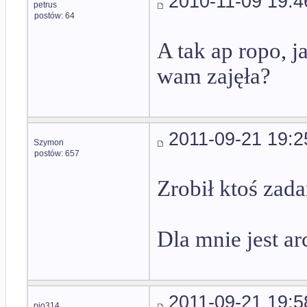
2010-11-09 19:4
petrus
postów: 64
A tak ap ropo, j
wam zajęła?
2011-09-21 19:2
Szymon
postów: 657
Zrobił ktoś zada
Dla mnie jest arc
2011-09-21 19:5
pio314