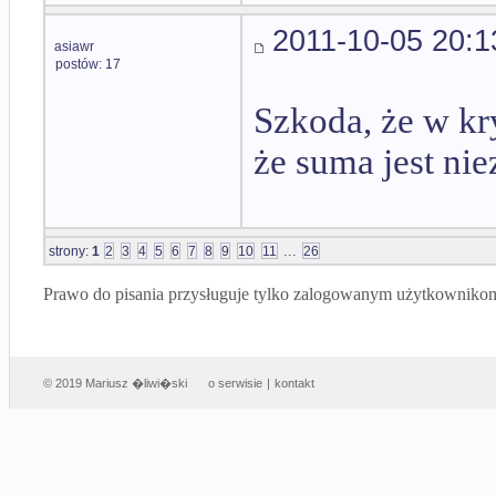
2011-10-05 20:1
asiawr
postów: 17
Szkoda, że w kr
że suma jest ni
...
strony:
1
2
3
4
5
6
7
8
9
10
11
26
Prawo do pisania przysługuje tylko zalogowanym użytkowniko
© 2019 Mariusz �liwi�ski
o serwisie
|
kontakt