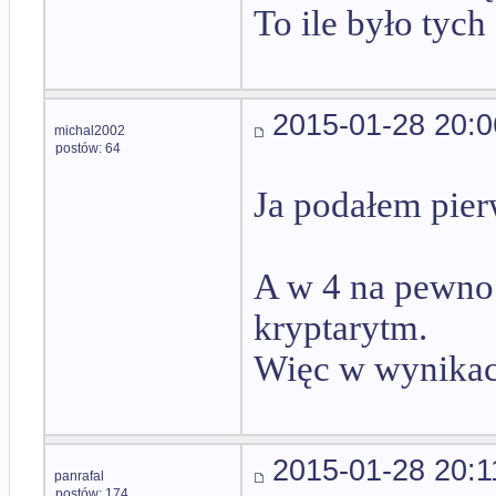
To ile było tyc
2015-01-28 20:0
michal2002
postów: 64
Ja podałem pier
A w 4 na pewno 
kryptarytm.
Więc w wynikac
2015-01-28 20:1
panrafal
postów: 174