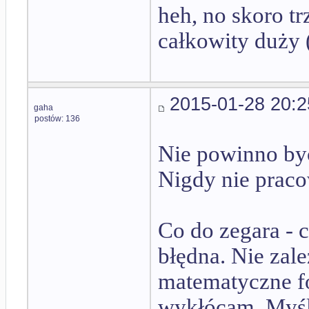
heh, no skoro t
całkowity duży (
2015-01-28 20:2
gaha
postów: 136
Nie powinno być
Nigdy nie prac
Co do zegara - 
błędna. Nie zale
matematyczne fo
wykłócam. Myśl