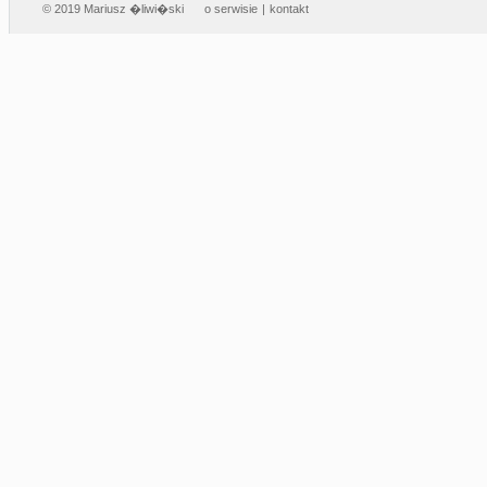
© 2019 Mariusz �liwi�ski
o serwisie
|
kontakt