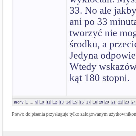
33. No ale jakby
ani po 33 minut
tworzyć nie mog
środku, a przeci
Jedyna odpowie
Wtedy wskazówki
kąt 180 stopni.
...
strony:
1
9
10
11
12
13
14
15
16
17
18
19
20
21
22
23
24
Prawo do pisania przysługuje tylko zalogowanym użytkowniko