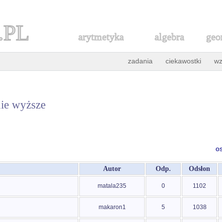
.PL
arytmetyka
algebra
geo
zadania
ciekawostki
wz
ie wyższe
o
Autor
Odp.
Odsłon
matala235
0
1102
makaron1
5
1038