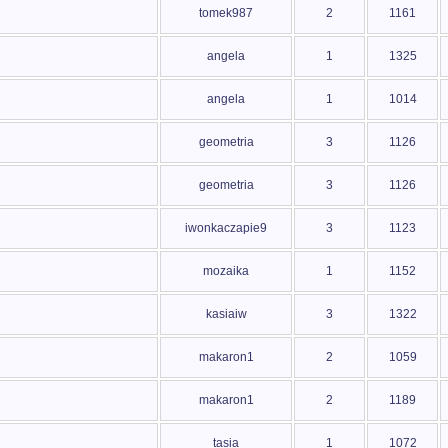
tomek987
2
1161
angela
1
1325
angela
1
1014
geometria
3
1126
geometria
3
1126
iwonkaczapie9
3
1123
mozaika
1
1152
kasiaiw
3
1322
makaron1
2
1059
makaron1
2
1189
tasia
1
1072