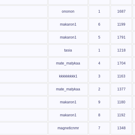
ononon
1
1687
makaron1
6
1199
makaron1
5
1791
tasia
1
1218
mate_matykaa
4
1704
kkkkkkkkk1
3
1163
mate_matykaa
2
1377
makaron1
9
1180
makaron1
8
1192
magneticnmr
7
1348