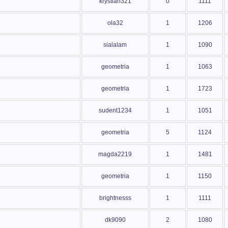
krystian321
0
1111
ola32
1
1206
sialalam
1
1090
geometria
1
1063
geometria
1
1723
sudent1234
1
1051
geometria
5
1124
magda2219
1
1481
geometria
1
1150
brightnesss
1
1111
dk9090
2
1080