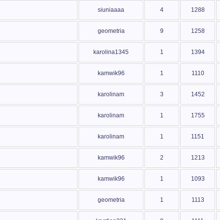
siuniaaaa
4
1288
geometria
9
1258
karolina1345
1
1394
kamwik96
1
1110
karolinam
3
1452
karolinam
1
1755
karolinam
1
1151
kamwik96
2
1213
kamwik96
1
1093
geometria
1
1113