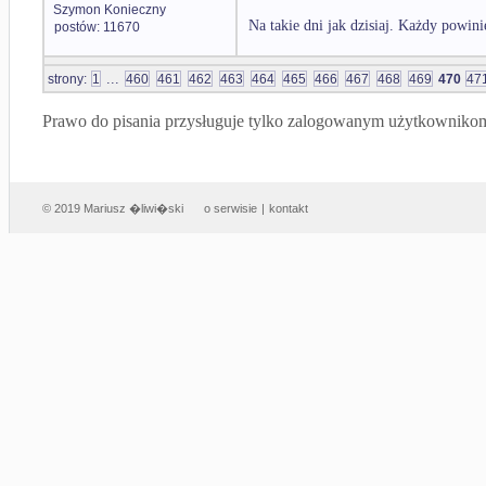
Szymon Konieczny
Na takie dni jak dzisiaj. Każdy powini
postów: 11670
...
strony:
1
460
461
462
463
464
465
466
467
468
469
470
47
Prawo do pisania przysługuje tylko zalogowanym użytkowniko
© 2019 Mariusz �liwi�ski
o serwisie
|
kontakt